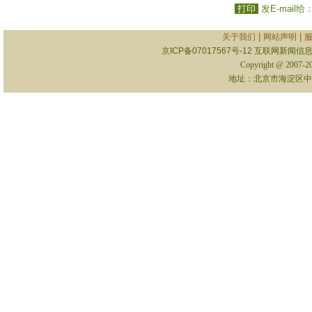
打印
发E-mail给
|
|
关于我们
网站声明
京ICP备07017567号-12
互联网新闻信息服
Copyright @ 2007-
地址：北京市海淀区中关村