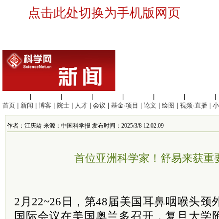
点击此处切换为手机版网页
生命科学
|
医学科学
|
化学科学
|
工程材料
|
信息科学
|
地球科学
|
数理科学
|
首页
|
新闻
|
博客
|
院士
|
人才
|
会议
|
基金·项目
|
论文
|
绘图
|
视频·直播
|
小
作者：江庆龄 来源：中国科学报 发布时间：2025/3/8 12:02:09
首位亚洲科学家！舒易来获重
2月22~26日，第48届美国耳鼻咽喉头
国际会议在美国奥兰多召开，复旦大学