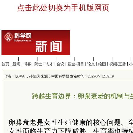
点击此处切换为手机版网页
生命科学
|
医学科学
|
化学科学
|
工程材料
|
信息科学
|
地球科学
|
数理科学
|
首页
|
新闻
|
博客
|
院士
|
人才
|
会议
|
基金·项目
|
论文
|
绘图
|
视频·直播
|
小
作者：胡琳莉，孙莹璞 来源：中国科学报 发布时间：2025/3/7 12:59:19
跨越生育边界：卵巢衰老的机制与
卵巢衰老是女性生殖健康的核心问题。全球
女性面临生育力下降威胁，生育率也持续