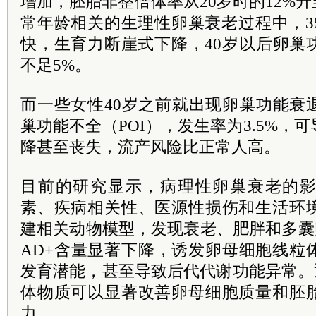
增加，胚胎非整倍体率从20岁时的12%升
常年龄相关的生理性卵巢衰老过程中，3
快，生育力断崖式下降，40岁以后卵巢
不足5%。
而一些女性40岁之前就出现卵巢功能衰
巢功能不全（POI），发生率为3.5%，
降甚至丧失，流产风险比正常人高。
目前的研究显示，病理性卵巢衰老的
素、疾病相关性、医源性损伤和生活环
建相关动物模型，发现衰老、肥胖和多囊
AD+含量显著下降，诱发卵母细胞线粒
发育潜能，甚至导致后代代谢功能异常。
体物质可以显著改善卵母细胞质量和胚
力。