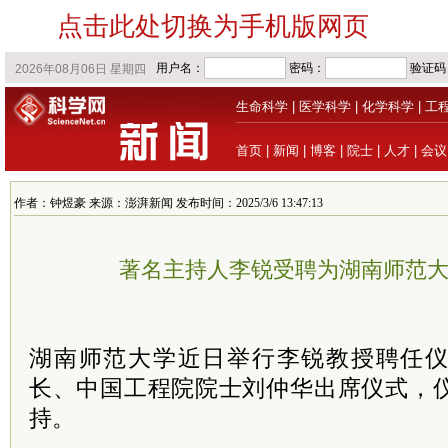
点击此处切换为手机版网页
生命科学
|
医学科学
|
化学科学
|
工
首页
|
新闻
|
博客
|
院士
|
人才
|
会议
作者：钟煜豪 来源：澎湃新闻 发布时间：2025/3/6 13:47:13
著名主持人李锐受聘为湖南师范
湖南师范大学近日举行李锐教授聘任
长、中国工程院
院士
刘仲华出席仪式，
持。