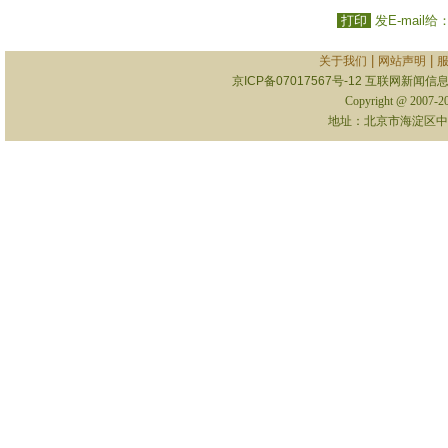
打印
发E-mail给
|
|
关于我们
网站声明
京ICP备07017567号-12
互联网新闻信息服
Copyright @ 2007-
地址：北京市海淀区中关村