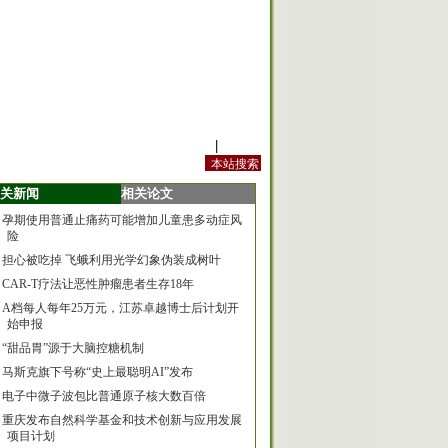
站内规定
|
手机版
关新闻
相关论文
孕期使用普通止痛药可能增加儿童患多动症风
险
担心被吃掉 飞蛾利用光学幻象伪装成树叶
CAR-T疗法让恶性肿瘤患者生存18年
A档每人每年25万元，江苏卓越博士后计划开
始申报
“甜品胃”源于大脑控糖机制
马斯克旗下号称“史上最聪明AI”发布
电子中微子波包比普通原子核大数百倍
重庆发布自然科学基金和技术创新与应用发展
项目计划