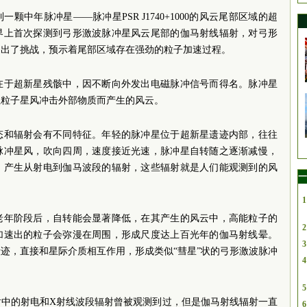
中年脉冲星——脉冲星PSR J1740+1000的风云尾部区域的超
界上首次探测到弓形激波脉冲星风云尾部的伽马射线辐射，对弓形
提出了挑战，预示着尾部区域存在强劲的粒子加速过程。
在于超新星残骸中，因不断向外发出电磁脉冲信号而得名。脉冲星
性粒子星风冲击外部物质而产生的风云。
态和辐射会有不同特征。年轻的脉冲星位于超新星遗迹内部，往往
脉冲星风，吹向四周，速度接近光速，脉冲星自转随之逐渐减慢，
，产生从射电到伽马波段的辐射，这些辐射就是人们能观测到的风
一
1
老年阶段后，自转能会显著降低，在其产生的风云中，高能粒子的
2
加速出的粒子会弥漫在周围，形成尺度达上百光年的伽马射线晕。
3
迹，直接和星际介质相互作用，形成类似“彗星”状的弓形激波脉冲
4
5
射中的射电和X射线波段辐射曾被观测到过，但是伽马射线辐射一直
6