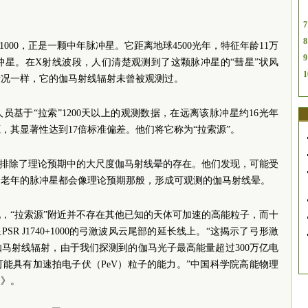
7
8
0+1000，正是一颗中年脉冲星。它距离地球4500光年，特征年龄11万
9
冲星。在X射线波段，人们清楚观测到了这颗脉冲星的“彗星”状风
1
情况一样，它的伽马射线辐射未曾被观测过。
员基于“拉索”1200天以上的观测数据，在远离该脉冲星约16光年
，其显著性达到17倍标准偏差。他们将它称为“拉索源”。
员排除了理论预期中的大尺度伽马射线晕的存在。他们发现，可能受
中老年的脉冲星都会像理论预期那般，形成可观测的伽马射线晕。
，“拉索源”附近并不存在其他已知的天体可加速的高能粒子，而十
SR J1740+1000的弓激波风云尾部的延长线上。“这揭示了弓形激
马射线辐射，由于我们探测到的伽马光子最高能量超过300万亿电
能具有加速拍电子伏（PeV）粒子的能力。”中国科学院高能物理
报》。