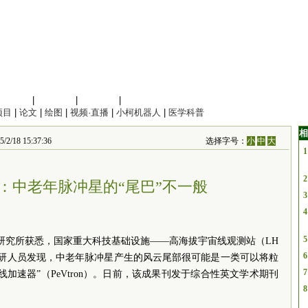
信息科学
|
地球科学
|
数理科学
|
管理综合
项目
|
论文
|
绘图
|
视频·直播
|
小柯机器人
|
医学科普
相
 15:37:36
选择字号：
小
中
大
1
2
现：中老年脉冲星的“尾巴”不一般
3
4
5
研究所获悉，国家重大科技基础设施——高海拔宇宙线观测站（LH
6
。科研人员发现，中老年脉冲星产生的风云尾部很可能是一类可以将粒
7
加速器”（PeVtron）。日前，该成果刊发于综合性英文学术期刊
8