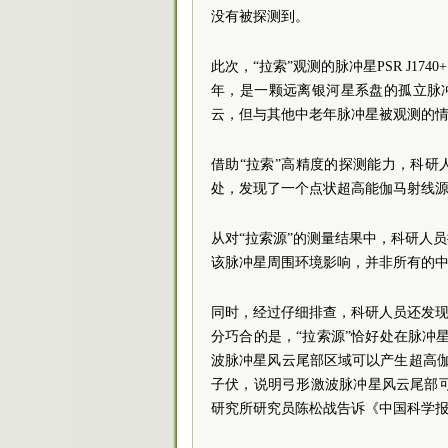
没有被探测到。
此次，“拉索”观测的脉冲星PSR J174
年，是一颗远离银河星系盘的孤立脉
云，但与其他中老年脉冲星被观测的
借助“拉索”高精度的探测能力，科研人
处，发现了一个点状超高能伽马射线源
从对“拉索源”的测量结果中，科研人
该脉冲星周围环境影响，并非所有的
同时，经过仔细排查，科研人员还发现
分巧合的是，“拉索源”恰好处在脉冲星P
波脉冲星风云尾部区域可以产生超高伽
子伏，说明弓形激波脉冲星风云尾部可
研究所研究员陈松战告诉《中国科学