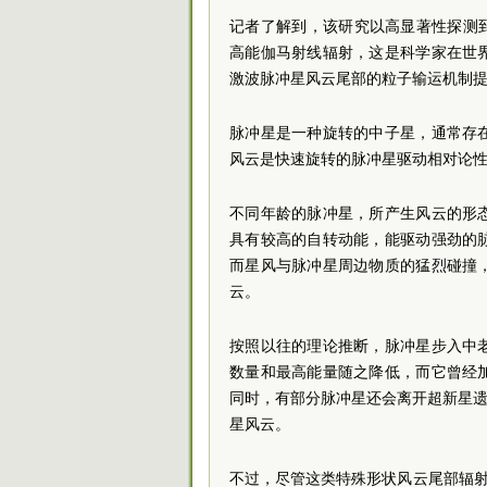
记者了解到，该研究以高显著性探测到一颗
高能伽马射线辐射，这是科学家在世
激波脉冲星风云尾部的粒子输运机制
脉冲星是一种旋转的中子星，通常存
风云是快速旋转的脉冲星驱动相对论
不同年龄的脉冲星，所产生风云的形
具有较高的自转动能，能驱动强劲的
而星风与脉冲星周边物质的猛烈碰撞
云。
按照以往的理论推断，脉冲星步入中
数量和最高能量随之降低，而它曾经
同时，有部分脉冲星还会离开超新星遗
星风云。
不过，尽管这类特殊形状风云尾部辐