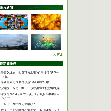
图片新闻
>>更多
周新闻排行
失去双腿后，他在轮椅上书写“高可信”的代码
人生
青藏高原地球系统模型1.0版在京发布
汤涛院士专访王虹：菲尔兹奖得主的数学之路
科技部发布4个重大专项、1个重点专项项目申
报指南
王旭任山西中医药大学校长
同济、南开涉学术不端论文，被《自然》及子