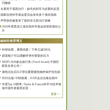
刊撤稿
女童死于基因治疗：缺失的刹车与必要的反思
国家自然科学基金委员会发布多个项目指南
声带损伤修复有了新的非注射治疗策略
0
2026年度黑龙江省自然科学基金拟资助项目公
示
编辑部推荐博文
科研绘图，暑期优惠！下单立减500元
甜菜根汁可以缓解怀孕对肾脏的压力
MDPI 2026参会旅行奖 (Travel Award) 中国区
获奖名单公布！
濒危活化石ELF理论重塑濒危物种保护优先级
IEEE出版+EI快检索，8-9月会议合集征稿中
年度Top 10榜单 | Taylor & Francis科学与技术领
域中国作者最受欢迎 ...
更多>>