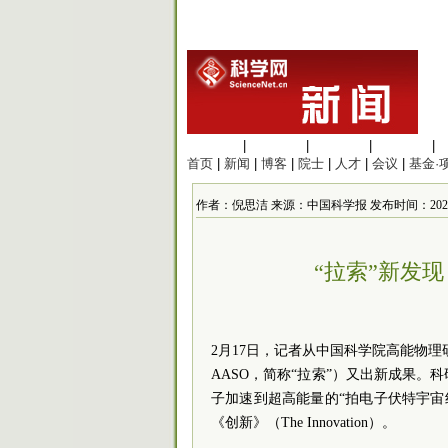
生命科学
|
医学科学
|
化学科学
|
工程材料
|
首页
|
新闻
|
博客
|
院士
|
人才
|
会议
|
基金·
作者：倪思洁 来源：中国科学报 发布时间：2025/2/18
“拉索”新发
2月17日，记者从中国
科学院
高能物理
AASO，简称“拉索”）又出新成果
子加速到超高能量的“拍电子伏特宇宙线
《创新》（The Innovation）。