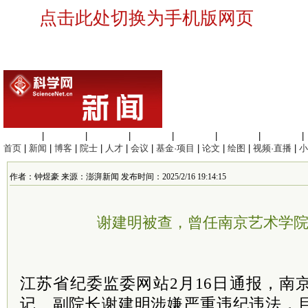
点击此处切换为手机版网页
生命科学
|
医学科学
|
化学科学
|
工程材料
|
信息科学
|
地球科学
|
数理科学
|
首页
|
新闻
|
博客
|
院士
|
人才
|
会议
|
基金·项目
|
论文
|
绘图
|
视频·直播
|
小
作者：钟煜豪 来源：澎湃新闻 发布时间：2025/2/16 19:14:15
谢建明被查，曾任南京艺术学院
江苏省纪委监委网站2月16日通报，南
记
、副
院长
谢建明涉嫌严重违纪违法，