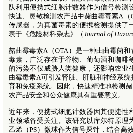
队利用便携式细胞计数器作为信号检测
快速、灵敏检测农产品中赭曲霉毒素A（
传感器，为真菌毒素的便携检测提供了
表于《危险材料杂志》（
Journal of Hazar
赭曲霉毒素A（OTA）是一种由曲霉菌
毒素，广泛存在于谷物、葡萄酒和咖啡
的污染不仅威胁人类健康，还影响农业
曲霉毒素A
可引发肾脏、肝脏和神经系统
育和免疫系统。因此，快速精准地检测
赭
农产品安全和公众健康具有重要意义。
近年来，便携式细胞计数器因其便捷性
业领域备受关注。该研究以库尔特原理
乙烯（PS）微球作为信号探针，结合高