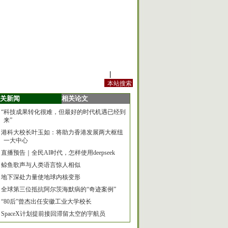
站内规定
|
手机版
关新闻
相关论文
“科技成果转化很难，但最好的时代机遇已经到
来”
港科大校长叶玉如：将助力香港发展两大枢纽
一大中心
直播预告｜全民AI时代，怎样使用deepseek
鲸鱼歌声与人类语言惊人相似
地下深处力量使地球内核变形
全球第三位抵抗阿尔茨海默病的“奇迹案例”
“80后”曾杰出任安徽工业大学校长
SpaceX计划提前接回滞留太空的宇航员