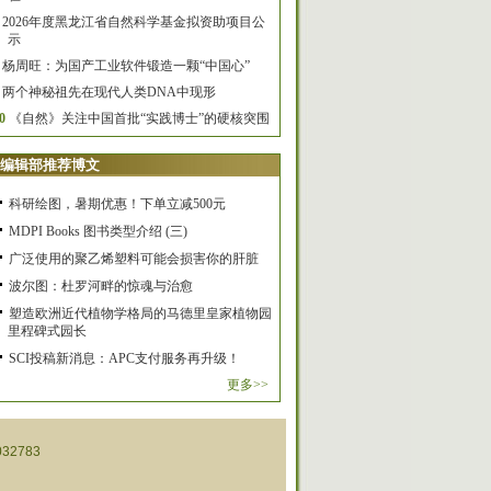
2026年度黑龙江省自然科学基金拟资助项目公
示
杨周旺：为国产工业软件锻造一颗“中国心”
两个神秘祖先在现代人类DNA中现形
0
《自然》关注中国首批“实践博士”的硬核突围
编辑部推荐博文
科研绘图，暑期优惠！下单立减500元
MDPI Books 图书类型介绍 (三)
广泛使用的聚乙烯塑料可能会损害你的肝脏
波尔图：杜罗河畔的惊魂与治愈
塑造欧洲近代植物学格局的马德里皇家植物园
里程碑式园长
SCI投稿新消息：APC支付服务再升级！
更多>>
32783