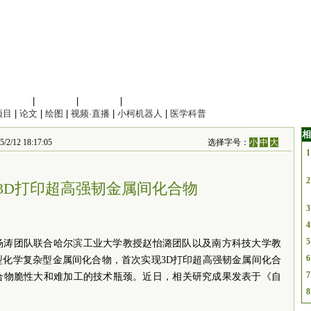
信息科学
|
地球科学
|
数理科学
|
管理综合
项目
|
论文
|
绘图
|
视频·直播
|
小柯机器人
|
医学科普
相
 18:17:05
选择字号：
小
中
大
1
2
3D打印超高强韧金属间化合物
3
4
5
杨涛团队联合哈尔滨工业大学教授赵怡潞团队以及南方科技大学教
6
型化学复杂型金属间化合物，首次实现3D打印超高强韧金属间化合
7
合物脆性大和难加工的技术瓶颈。近日，相关研究成果发表于《自
8