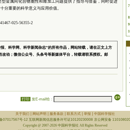
类型金属间化合物脆性和难加工问题提供了指导与借鉴，同时促进
7
有十分重要的科学意义与应用价值。
8
1467-025-56355-2
9
1
学报、科学网、科学新闻杂志”的所有作品，网站转载，请在正文上方
性改动；微信公众号、头条号等新媒体平台，转载请联系授权。邮
打印
发E-mail给：
|
|
|
|
|
关于我们
网站声明
服务条款
联系方式
举报
中国科学报社
备07017567号-12
互联网新闻信息服务许可证10120230008
京公网安备 110108020
Copyright @ 2007-2026 中国科学报社 All Rights Reserved