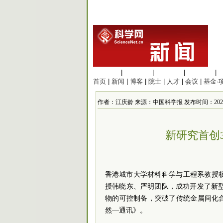
生命科学
|
医学科学
|
化学科学
|
工程材料
|
首页
|
新闻
|
博客
|
院士
|
人才
|
会议
|
基金·
作者：江庆龄 来源：中国科学报 发布时间：2025/2/12
新研究首创
香港
城市大学材料科学与工程系教授
授韩晓东、严明团队，成功开发了新
物的可控制备，突破了传统金属间化
然—通讯》。