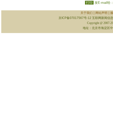
打印
发E-mail给
|
|
关于我们
网站声明
京ICP备07017567号-12
互联网新闻信息服
Copyright @ 2007-
地址：北京市海淀区中关村