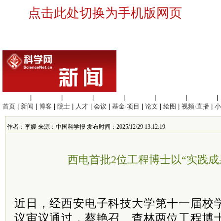
点击此处切换为手机版网页
生命科学
|
医学科学
|
化学科学
|
工程材料
|
信息科学
|
地球科学
|
数理科学
|
首页
|
新闻
|
博客
|
院士
|
人才
|
会议
|
基金·项目
|
论文
|
绘图
|
视频·直播
|
小
作者：李媛 来源：中国科学报 发布时间：2025/12/29 13:12:19
西电首批2位工程博士以“实践成
近日，经西安电子科技大学第十一届校
议审议通过，蔡艳召、查林两位工程博