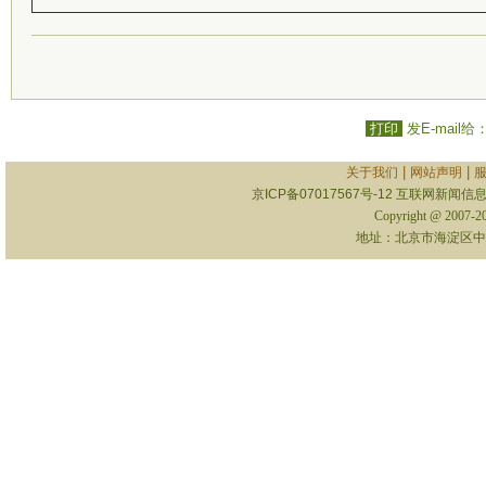
打印
发E-mail给
|
|
关于我们
网站声明
京ICP备07017567号-12
互联网新闻信息服
Copyright @ 2007-
地址：北京市海淀区中关村