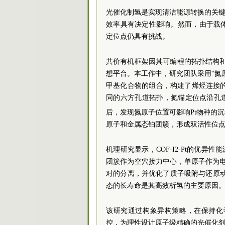
光催化制氢是实现清洁能源转换的关键
效率具有决定性影响。然而，由于载
定位点仍具有挑战。
共价有机框架因其可编程的拓扑结构
想平台。本工作中，研究团队采用“氮
甲基化合物的组合，构建了烯烃连接的CO
同的六方孔道拓扑，氮锚定位点沿孔
后，发现氮原子位置可影响Pt物种的沉
原子和金属态铂团簇，形成双活性位点，
机理研究显示，COF-I2-Pt的优异
团簇作为空穴接力中心，单原子作为
对的分离，并优化了质子吸附与还原动力
态的长寿命是其高效析氢的主要原因
该研究通过构象异构策略，在保持化
控，为理性设计原子级精确的光催化剂