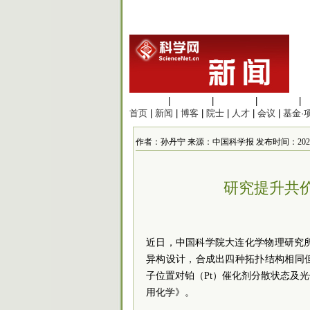
生命科学
|
医学科学
|
化学科学
|
工程材料
|
首页
|
新闻
|
博客
|
院士
|
人才
|
会议
|
基金·
作者：孙丹宁 来源：中国科学报 发布时间：2025/12/2
研究提升共
近日，中国科学院大连化学物理研究
异构设计，合成出四种拓扑结构相同
子位置对铂（Pt）催化剂分散状态及
用化学》。