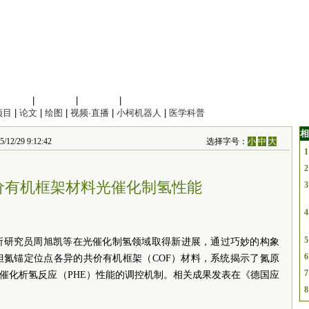
信息科学
|
地球科学
|
数理科学
|
管理综合
项目
|
论文
|
绘图
|
视频·直播
|
小柯机器人
|
医学科普
相
9 9:12:42
选择字号：
小
中
大
1
2
价有机框架材料光催化制氢性能
3
4
5
所研究员周旭凯等在光催化制氢领域取得新进展，通过巧妙的构象
6
但氮锚定位点各异的共价有机框架（COF）材料，系统揭示了氮原
7
光催化析氢反应（PHE）性能的调控机制。相关成果发表在《德国应
8