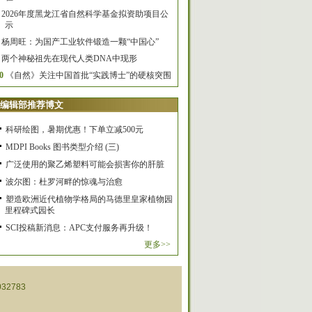
2026年度黑龙江省自然科学基金拟资助项目公
示
杨周旺：为国产工业软件锻造一颗“中国心”
两个神秘祖先在现代人类DNA中现形
0
《自然》关注中国首批“实践博士”的硬核突围
编辑部推荐博文
科研绘图，暑期优惠！下单立减500元
MDPI Books 图书类型介绍 (三)
广泛使用的聚乙烯塑料可能会损害你的肝脏
波尔图：杜罗河畔的惊魂与治愈
塑造欧洲近代植物学格局的马德里皇家植物园
里程碑式园长
SCI投稿新消息：APC支付服务再升级！
更多>>
32783