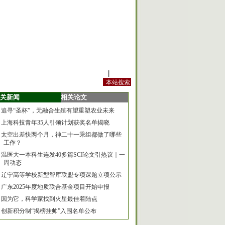
站内规定
|
手机版
关新闻
相关论文
追寻“圣杯”，无融合生殖有望重塑农业未来
上海科技青年35人引领计划获奖名单揭晓
太空出差快两个月，神二十一乘组都做了哪些
工作？
温医大一本科生连发40多篇SCI论文引热议｜一
周动态
辽宁高等学校新型智库联盟专项课题立项公示
广东2025年度地质联合基金项目开始申报
因为它，科学家找到火星最佳着陆点
创新积分制“揭榜挂帅”入围名单公布