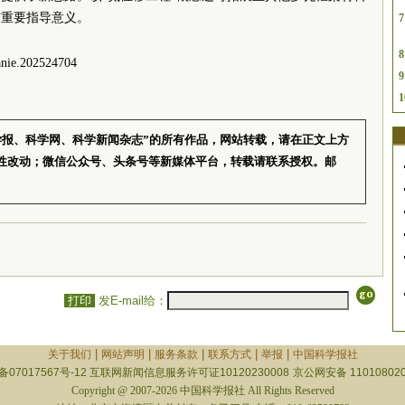
有重要指导意义。
7
8
ie.202524704
9
1
学报、科学网、科学新闻杂志”的所有作品，网站转载，请在正文上方
性改动；微信公众号、头条号等新媒体平台，转载请联系授权。邮
打印
发E-mail给：
|
|
|
|
|
关于我们
网站声明
服务条款
联系方式
举报
中国科学报社
备07017567号-12
互联网新闻信息服务许可证10120230008
京公网安备 110108020
Copyright @ 2007-2026 中国科学报社 All Rights Reserved