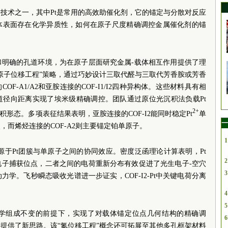
技术之一，其中Pt是常用的高效助催化剂，它的锚定与分散对反应
体表面存在化学异质性，如何在原子尺度精确调控金属催化剂的锚
和明确的孔道环境，为在原子层面研究金属-载体相互作用提供了理
原子位移工程”策略，通过巧妙设计三取代醛与三取代芳香胺或芳香
F-A1/A2和亚胺连接的COF-I1/I2四种异构体。这些材料具有相
道径向距离实现了埃米级精确调控。团队通过原位光沉积法负载Pt
2+
积形态。多项表征结果表明，亚胺连接的COF-I2能同时稳定Pt
单
一
而烯烃连接的COF-A2则主要锚定铂单原子。
1
性能源于Pt团簇与单原子之间的协同效应。密度泛函理论计算表明，Pt
2
电子捕获位点，二者之间的电荷重新分布有效促进了光生电子-空穴
3
学。飞秒瞬态吸收光谱进一步证实，COF-I2-Pt中关键电荷分离
。
4
5
学组成不变的前提下，实现了对载体锚定位点几何结构的精确调
6
提供了新思路。该“氮位移工程”概念还可拓展至其他多孔框架材料