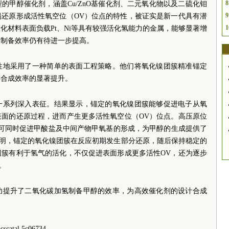
8
的甲醇催化剂，涵盖Cu/ZnO基催化剂、二元氧化物以及二硫化钼
9
易还原形成活性氧空位（OV）位点的特性，被证实是新一代具有潜
1
化材料表面负载Pt、Ni等具有较强活化氢能力的金属，能够显著增
的制备效率仍有待进一步提高。
性地采用了一种简单的表面工程策略。他们将氧化镍团簇精准锚定
醇合成效率的显著提升。
一系列深入表征。结果显示，锚定的氧化镍团簇能够促进电子从氧
表面的还原过程，进而产生更多活性氧空位（OV）位点。高压原位
团簇可同时促进甲酸盐及中间产物甲氧基的形成，为甲醇的生成提供了
表明，锚定的氧化镍团簇在反应初期发生部分还原，随后保持稳定的
团簇有利于氢气的活化，不仅促进表面形成更多活性OV，还为逐步
。
功提升了二氧化碳加氢制备甲醇的效率，为高效催化剂的设计合成
catal.5c06734