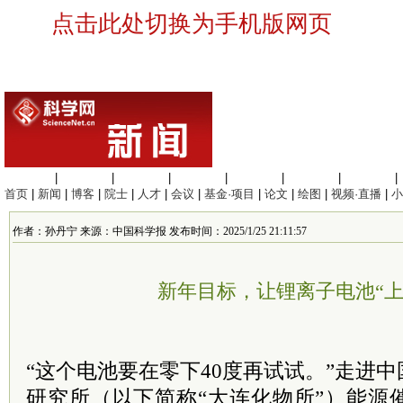
点击此处切换为手机版网页
生命科学
|
医学科学
|
化学科学
|
工程材料
|
信息科学
|
地球科学
|
数理科学
|
首页
|
新闻
|
博客
|
院士
|
人才
|
会议
|
基金·项目
|
论文
|
绘图
|
视频·直播
|
小
作者：孙丹宁 来源：中国科学报 发布时间：2025/1/25 21:11:57
新年目标，让锂离子电池“上
“这个电池要在零下40度再试试。”走进中
研究所（以下简称“大连化物所”）能源