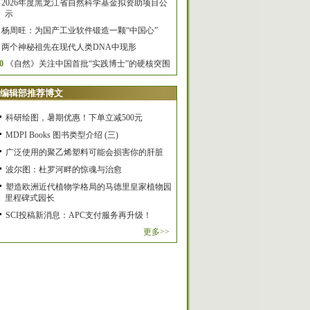
2026年度黑龙江省自然科学基金拟资助项目公
示
杨周旺：为国产工业软件锻造一颗“中国心”
两个神秘祖先在现代人类DNA中现形
0
《自然》关注中国首批“实践博士”的硬核突围
编辑部推荐博文
科研绘图，暑期优惠！下单立减500元
MDPI Books 图书类型介绍 (三)
广泛使用的聚乙烯塑料可能会损害你的肝脏
波尔图：杜罗河畔的惊魂与治愈
塑造欧洲近代植物学格局的马德里皇家植物园
里程碑式园长
SCI投稿新消息：APC支付服务再升级！
更多>>