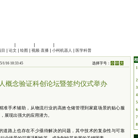
信息科学
|
地球科学
|
数理科学
|
管理综合
项目
|
论文
|
绘图
|
视频·直播
|
小柯机器人
|
医学科普
相
 10:33:45
选择字号：
小
中
大
1
2
人概念验证科创论坛暨签约仪式举办
3
4
5
精准手术辅助，从物流行业的高效仓储管理到家庭场景的贴心服
6
落，展现出强大的应用潜力。
7
8
的道路上也存在不少亟待解决的问题，其中技术的复杂性与可靠