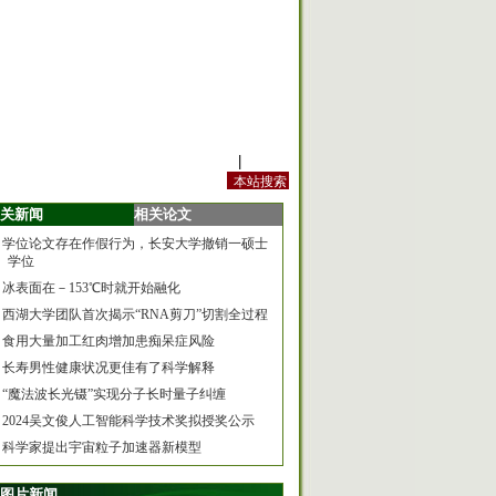
站内规定
|
手机版
关新闻
相关论文
学位论文存在作假行为，长安大学撤销一硕士
学位
冰表面在－153℃时就开始融化
西湖大学团队首次揭示“RNA剪刀”切割全过程
食用大量加工红肉增加患痴呆症风险
长寿男性健康状况更佳有了科学解释
“魔法波长光镊”实现分子长时量子纠缠
2024吴文俊人工智能科学技术奖拟授奖公示
科学家提出宇宙粒子加速器新模型
图片新闻