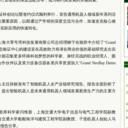
同行业场景的深度适配性等，成为制约其发展的关键因素。
验证科创论坛暨签约仪式顺利举行，宣告通用机器人领域新年系列活
的重要原因，以期通过产学研的深度交流与合作，加速攻克核心难
向实际应用的快速转化。
海大零号湾科技发展有限公司总经理柳宁在致辞中介绍了“Grand
证计划”。概念验证中心的建设旨在高效助力有潜在商业价值的基础研究走出实
来能召集更多怀揣科创梦想的科学家、身经百战的职业经理人、眼
伴以及算力设备仪器各类共享资源加入“Grand NeoBay Demo
一
1
心主任孙丽发布了智能机器人全产业链研究报告。报告全面剖析了
2
，提出智能机器人是未来通用机器人领域发展新质生产力的主要方
3
4
5
首席科学家闫维新，上海交通大学电子信息与电气工程学院副教
6
海交通大学船舶海洋与建筑工程学院副教授、千觉机器人创始人马
了报告分享。