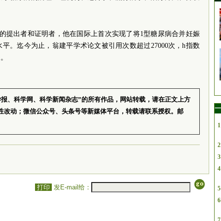
论的提出者和证明者，他在国际上首次实现了将1型糖尿病合并妊娠
平。迄今为止，翁建平学术论文被引用次数超过27000次，h指数
家。
学报、科学网、科学新闻杂志”的所有作品，网站转载，请在正文上方
一
性改动；微信公众号、头条号等新媒体平台，转载请联系授权。邮
1
2
3
4
打印
发E-mail给：
5
6
7