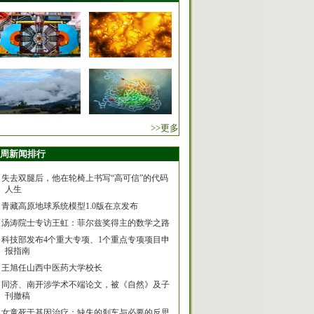
>>更多
周新闻排行
失去双腿后，他在轮椅上书写“高可信”的代码
人生
青藏高原地球系统模型1.0版在京发布
汤涛院士专访王虹：菲尔兹奖得主的数学之路
科技部发布4个重大专项、1个重点专项项目申
报指南
王旭任山西中医药大学校长
同济、南开涉学术不端论文，被《自然》及子
刊撤稿
女童死于基因治疗：缺失的刹车与必要的反思