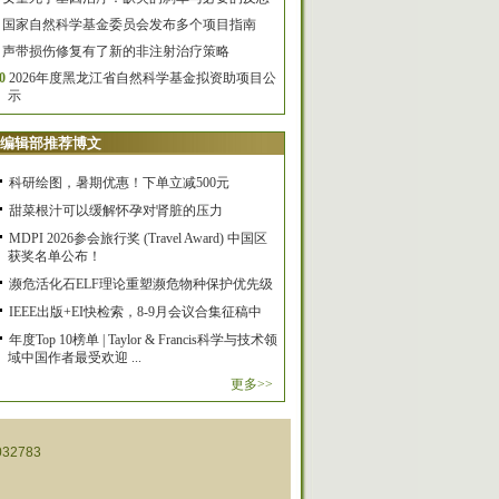
国家自然科学基金委员会发布多个项目指南
声带损伤修复有了新的非注射治疗策略
0
2026年度黑龙江省自然科学基金拟资助项目公
示
编辑部推荐博文
科研绘图，暑期优惠！下单立减500元
甜菜根汁可以缓解怀孕对肾脏的压力
MDPI 2026参会旅行奖 (Travel Award) 中国区
获奖名单公布！
濒危活化石ELF理论重塑濒危物种保护优先级
IEEE出版+EI快检索，8-9月会议合集征稿中
年度Top 10榜单 | Taylor & Francis科学与技术领
域中国作者最受欢迎 ...
更多>>
32783