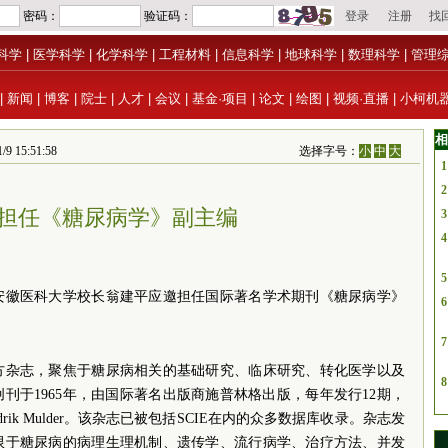
科学
|
医学科学
|
化学科学
|
工程材料
|
信息科学
|
地球科学
|
数理科学
|
管理
|
新闻
|
博客
|
院士
|
人才
|
会议
|
基金·项目
|
论文
|
绘图
|
视频·直播
|
小柯机
相
5:51:58
选择字号：
小
中
大
1
2
担任《糖尿病学》副主编
3
4
5
安徽医科大学校长翁建平应邀担任国际著名学术期刊《糖尿病学》
6
7
方杂志，聚焦于糖尿病相关的基础研究、临床研究、转化医学以及
8
刊于1965年，由国际著名出版商施普林格出版，每年发行12期，
ik Mulder。该杂志已被包括SCIE在内的众多数据库收录。杂志发
限于糖尿病的病理生理机制、遗传学、流行病学、治疗方法、并发