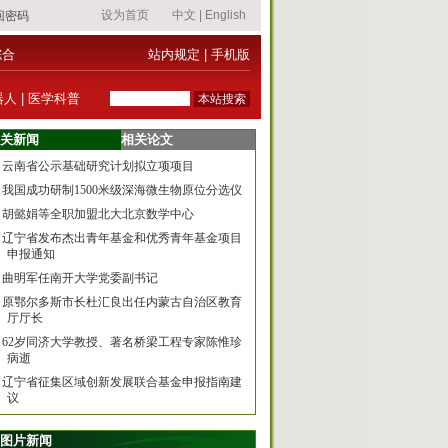
综合
站内规定
|
手机版
器人
|
医学科普
关新闻
相关论文
云南省公示基础研究计划拟立项项目
我国成功研制1500米级深海微生物原位分选仪
胡懿娟等全职加盟北大北京数学中心
辽宁省发布杰出青年基金和优秀青年基金项目
申报通知
曲明军任南开大学党委副书记
原鄂尔多斯市长杜汇良出任内蒙古自治区教育
厅厅长
62岁同济大学教授、著名桥梁工程专家陈惟珍
病逝
辽宁省征集区域创新发展联合基金申报指南建
议
图片新闻