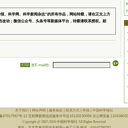
9
1
学报、科学网、科学新闻杂志”的所有作品，网站转载，请在正文上方
性改动；微信公众号、头条号等新媒体平台，转载请联系授权。邮
打印
发E-mail给：
|
|
|
|
|
关于我们
网站声明
服务条款
联系方式
举报
中国科学报社
备07017567号-12
互联网新闻信息服务许可证10120230008
京公网安备 110108020
Copyright @ 2007-2026 中国科学报社 All Rights Reserved
地址：北京市海淀区中关村南一条乙三号 电话：010-62580783