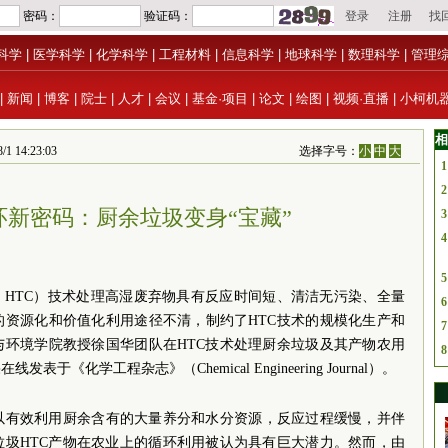
科学
|
医学科学
|
化学科学
|
工程材料
|
信息科学
|
地球科学
|
数理科学
|
管理
|
新闻
|
博客
|
院士
|
人才
|
会议
|
基金·项目
|
论文
|
绘图
|
视频·直播
|
小柯机
相
4:23:03
选择字号：
小
中
大
1
2
环新密码：厨余垃圾变身“宝藏”
3
4
5
onization, HTC）技术处理高湿废弃物具有反应时间短、清洁无污染、全量
6
的资源化和价值化利用途径不清，制约了HTC技术的规模化生产和
7
与环境学院教授徐国华团队在HTC技术处理厨余垃圾及其产物农用
8
果在线发表于
《化学工程杂志》（
Chemical Engineering Journal
）。
以有效利用厨余含有的大量养分和水分资源，反应过程缓慢，并伴
垃圾HTC产物在农业上的循环利用被认为具有巨大潜力。然而，由