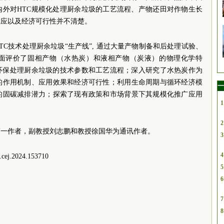
内外对HTC规模化处理厨余垃圾的工艺流程、产物还田对作物生长
效应以及经济可行性并不清楚。
TC技术处理厨余垃圾“生产线”, 通过大量产物制备和后处理试验、
面评价了固相产物（水热炭）和液相产物（炭液）的物理化学特
效环保处理厨余垃圾的技术参数和工艺流程；深入研究了水热炭作为
的作用机制、应用效果和经济可行性；利用生命周期与循环经济模
一
的固碳减排潜力；探索了现有政策和市场背景下其规模化推广应用
1
2
第一作者，
副教授
刘志鹏和
教授
徐国华为通讯作者。
3
4
ej.2024.153710
5
6
7
8