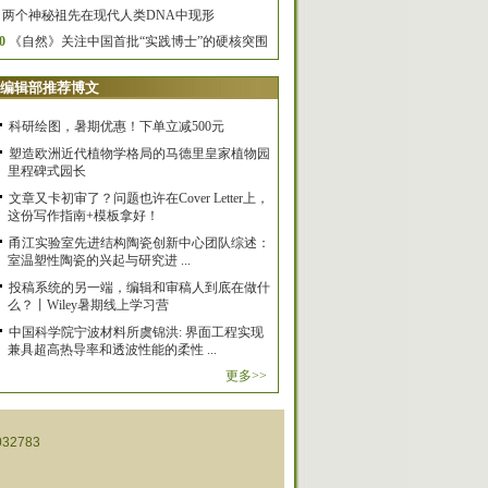
两个神秘祖先在现代人类DNA中现形
0
《自然》关注中国首批“实践博士”的硬核突围
编辑部推荐博文
科研绘图，暑期优惠！下单立减500元
塑造欧洲近代植物学格局的马德里皇家植物园
里程碑式园长
文章又卡初审了？问题也许在Cover Letter上，
这份写作指南+模板拿好！
甬江实验室先进结构陶瓷创新中心团队综述：
室温塑性陶瓷的兴起与研究进 ...
投稿系统的另一端，编辑和审稿人到底在做什
么？丨Wiley暑期线上学习营
中国科学院宁波材料所虞锦洪: 界面工程实现
兼具超高热导率和透波性能的柔性 ...
更多>>
32783