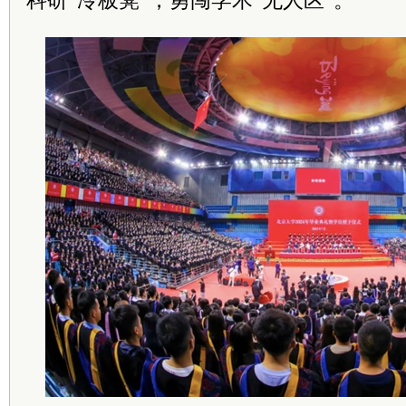
科研“冷板凳”，勇闯学术“无人区”。