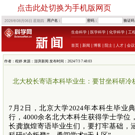
点击此处切换为手机版网页
生命科学
|
医学科学
|
化学科学
|
工
首页
|
新闻
|
博客
|
院士
|
人才
|
会议
作者：程婷 来源：澎湃新闻 发布时间：2024/7/3 7:48:03
北大校长寄语本科毕业生：要甘坐科研冷
7月2日，北京大学2024年本科生毕
行，4000余名北大本科生获得学士学
长龚旗煌寄语毕业生们，要打牢基础，