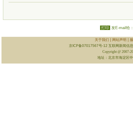
打印
发E-mail给
|
|
关于我们
网站声明
京ICP备07017567号-12
互联网新闻信息服
Copyright @ 2007-
地址：北京市海淀区中关村