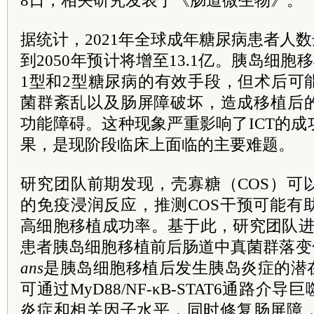
8日，相关研究发表于《肠道微生物》。
据统计，2021年全球成年糖尿病患者人数
到2050年预计将增至13.1亿。胰岛细胞
1型和2型糖尿病的有效手段，但术后可
菌群紊乱以及肠屏障破坏，造成移植后
功能障碍。这种现象严重影响了ICT的
果，是现阶段临床上面临的主要难题。
研究团队前期发现，壳寡糖（COS）可
的免疫浸润反应，推测COS干预可能有
高细胞移植成功率。基于此，研究团队进
患者胰岛细胞移植前后肠道中真菌群落变
ans
是胰岛细胞移植后发生胰岛炎症的潜在
可通过MyD88/NF-κB-STAT6通路
炎症和相关因子水平，同时修复肠屏障