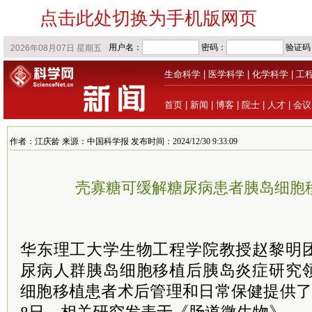
点击此处切换为手机版网页
生命科学
|
医学科学
|
化学科学
|
工
首页
|
新闻
|
博客
|
院士
|
人才
|
会议
作者：江庆龄 来源：中国科学报 发布时间：2024/12/30 9:33:09
壳寡糖可缓解糖尿病患者胰岛细胞
华东理工大学生物工程学院教授赵黎明
尿病人群胰岛细胞移植后胰岛炎症研究
细胞移植患者术后管理和日常保健提供了