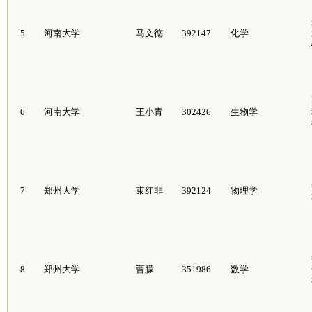
5
河南大学
马文德
392147
化学
6
河南大学
王小青
302426
生物学
7
郑州大学
束红非
392124
物理学
8
郑州大学
曹朦
351986
数学