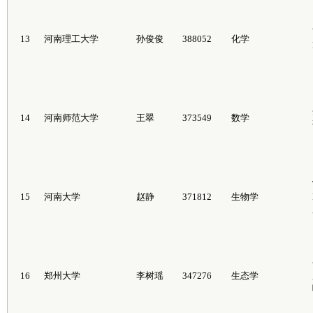
13
河南理工大学
孙俊俊
388052
化学
14
河南师范大学
王翠
373549
数学
15
河南大学
赵静
371812
生物学
16
郑州大学
李树瑶
347276
生态学