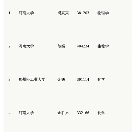
1
河南大学
冯真真
381203
物理学
2
河南大学
范娟
404234
生物学
3
郑州轻工业大学
金妍
391114
化学
4
河南大学
金胜男
332166
化学