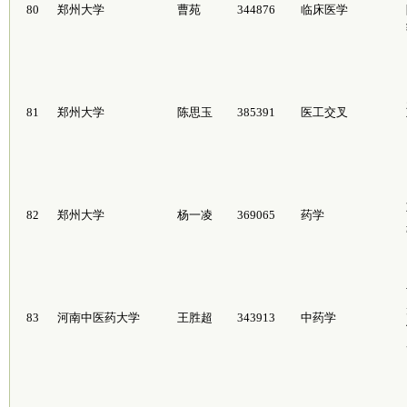
80
郑州大学
曹苑
344876
临床医学
81
郑州大学
陈思玉
385391
医工交叉
82
郑州大学
杨一凌
369065
药学
83
河南中医药大学
王胜超
343913
中药学