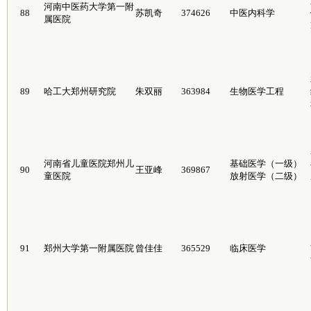
河南中医药大学第一附
88
苏凯奇
374626
中医内科学
属医院
89
哈工大郑州研究院
朱双丽
363984
生物医学工程
河南省儿童医院郑州儿
基础医学（一级）
90
王亚峰
369867
童医院
放射医学（二级）
91
郑州大学第一附属医院
曾佳佳
365529
临床医学