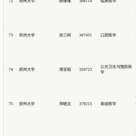
72
郑州大学
徐懂懂
366114
临床医学
73
郑州大学
张三柯
367451
口腔医学
公共卫生与预防医
74
郑州大学
薄亚聪
326723
学
75
郑州大学
周晓文
379215
基础医学