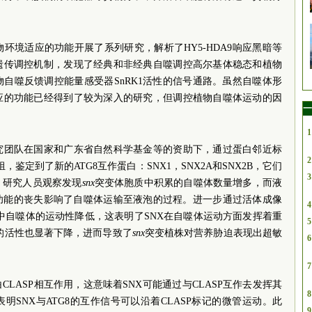
环境适应的功能开展了系列研究，解析了HY5-HDA9响应黑暗等
遗传调控机制，发现了经典和非经典自噬调控高尔基体稳态和植物
自噬反馈调控能量感受器SnRK1活性的信号通路。虽然自噬体形
应的功能已经得到了较为深入的研究，但调控植物自噬体运动的因
一
1
究团队在国家和广东省自然科学基金等的资助下，通过蛋白邻近标
2
，鉴定到了新的ATG8互作蛋白：SNX1，SNX2A和SNX2B，它们
3
。研究人员观察发现
snx
突变体胞质中积累的自噬体数量增多，而液
X功能的丧失影响了自噬体运输至液泡的过程。进一步通过活体成像
4
中自噬体的运动性降低，这表明了SNX在自噬体运动方面发挥着重
5
的活性也显著下降，进而导致了
snx
突变植株对营养胁迫表现出超敏
6
7
CLASP相互作用，这意味着SNX可能通过与CLASP互作去发挥其
8
SNX与ATG8的互作信号可以沿着CLASP标记的微管运动。此
9