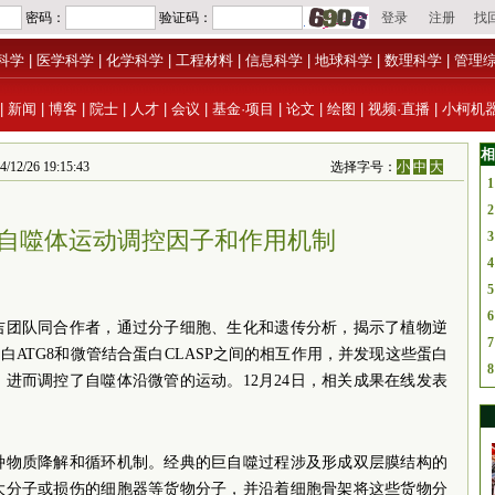
科学
|
医学科学
|
化学科学
|
工程材料
|
信息科学
|
地球科学
|
数理科学
|
管理
|
新闻
|
博客
|
院士
|
人才
|
会议
|
基金·项目
|
论文
|
绘图
|
视频·直播
|
小柯机
相
6 19:15:43
选择字号：
小
中
大
1
2
自噬体运动调控因子和作用机制
3
4
5
6
吉团队同合作者，通过分子细胞、生化和遗传分析，揭示了植物逆
7
与自噬蛋白ATG8和微管结合蛋白CLASP之间的相互作用，并发现这些蛋白
8
进而调控了自噬体沿微管的运动。12月24日，相关成果在线发表
种物质降解和循环机制。经典的巨自噬过程涉及形成双层膜结构的
大分子或损伤的细胞器等货物分子，并沿着细胞骨架将这些货物分