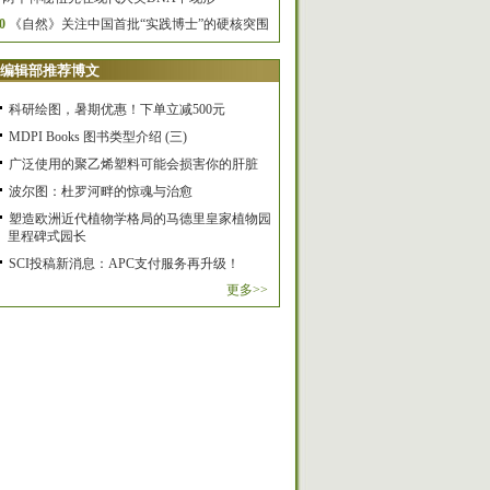
0
《自然》关注中国首批“实践博士”的硬核突围
编辑部推荐博文
科研绘图，暑期优惠！下单立减500元
MDPI Books 图书类型介绍 (三)
广泛使用的聚乙烯塑料可能会损害你的肝脏
波尔图：杜罗河畔的惊魂与治愈
塑造欧洲近代植物学格局的马德里皇家植物园
里程碑式园长
SCI投稿新消息：APC支付服务再升级！
更多>>