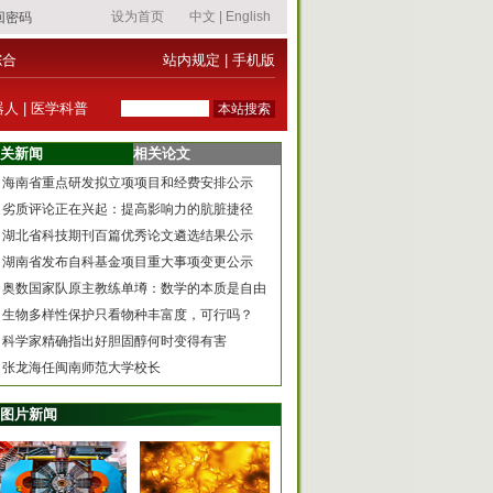
综合
站内规定
|
手机版
器人
|
医学科普
关新闻
相关论文
海南省重点研发拟立项项目和经费安排公示
劣质评论正在兴起：提高影响力的肮脏捷径
湖北省科技期刊百篇优秀论文遴选结果公示
湖南省发布自科基金项目重大事项变更公示
奥数国家队原主教练单墫：数学的本质是自由
生物多样性保护只看物种丰富度，可行吗？
科学家精确指出好胆固醇何时变得有害
张龙海任闽南师范大学校长
图片新闻