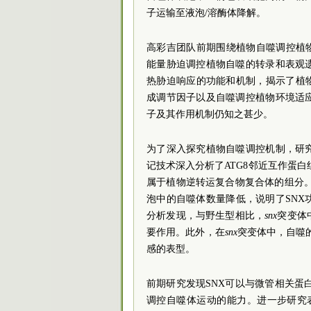
子运输至液泡/溶酶体降解。
高彩吉团队前期围绕植物自噬调控植物
能量胁迫调控植物自噬的转录和表观
热胁迫响应的功能和机制，揭示了植物
成调节因子以及自噬调控植物环境适
子及其作用机制仍知之甚少。
为了深入探究植物自噬调控机制，研
记技术深入分析了ATG8邻近互作蛋白组
属于植物逆转运复合物复合体的组分
泡中的自噬体数量降低，说明了SN
分析发现，与野生型相比，
snx
突变体
要作用。此外，在
snx
突变体中，自噬
感的表型。
前期研究发现SNX可以与微管相关蛋白
调控自噬体运动的能力。进一步研究表明