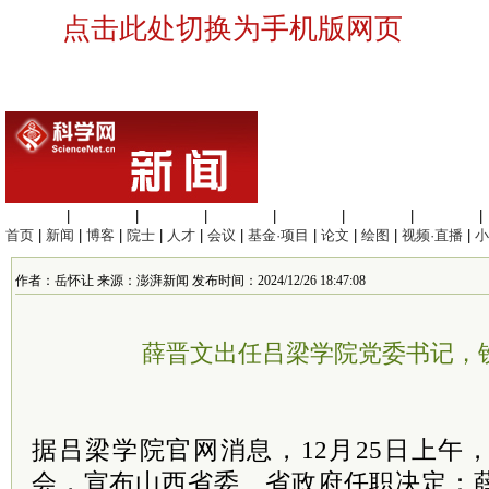
点击此处切换为手机版网页
生命科学
|
医学科学
|
化学科学
|
工程材料
|
信息科学
|
地球科学
|
数理科学
|
首页
|
新闻
|
博客
|
院士
|
人才
|
会议
|
基金·项目
|
论文
|
绘图
|
视频·直播
|
小
作者：岳怀让 来源：澎湃新闻 发布时间：2024/12/26 18:47:08
薛晋文出任吕梁学院党委书记，
据吕梁学院官网消息，12月25日上午
会，宣布山西省委、省政府任职决定：