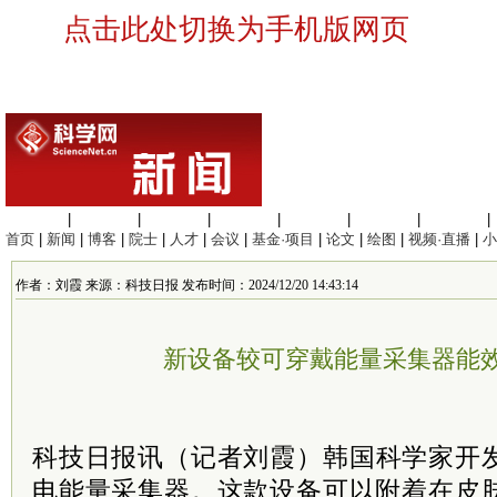
点击此处切换为手机版网页
生命科学
|
医学科学
|
化学科学
|
工程材料
|
信息科学
|
地球科学
|
数理科学
|
首页
|
新闻
|
博客
|
院士
|
人才
|
会议
|
基金·项目
|
论文
|
绘图
|
视频·直播
|
小
作者：刘霞 来源：科技日报 发布时间：2024/12/20 14:43:14
新设备较可穿戴能量采集器能效
科技日报讯（记者
刘霞
）韩国科学家开
电能量采集器。这款设备可以附着在皮