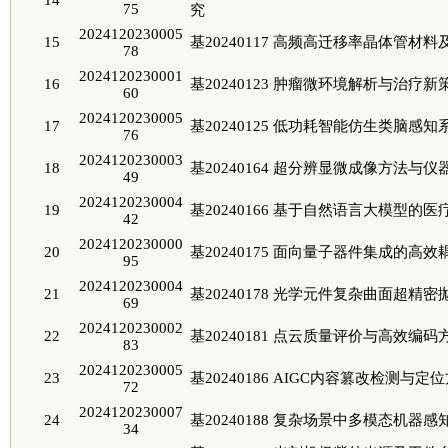
14
75
究
2024120230005
15
基20240117 高频高迁移率晶体管材
78
2024120230001
16
基20240123 肿瘤微环境解析与治疗
60
2024120230005
17
基20240125 低功耗智能仿生类脑感
76
2024120230003
18
基20240164 超分辨显微成像方法与仪
49
2024120230004
19
基20240166 基于自然语言大模型的
42
2024120230000
20
基20240175 面向量子器件集成的
95
2024120230004
21
基20240178 光学元件复杂曲面超
69
2024120230002
22
基20240181 点云质量评价与高效编
83
2024120230005
23
基20240186 AIGC内容篡改检测与定
72
2024120230007
24
基20240188 复杂场景中多模态机器
34