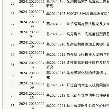
基20240193 光刻机极紫外光源及
2024120230005
25
22
研究
2024120230001
26
基20240195 800G以太网高速高密
75
2024120230001
27
基20240205 量子编码与算法理论及
56
2024120230005
28
基20240206 高分辨率、高亮度新型
64
2024120230002
29
基20240210 复杂结构微纳加工关键问
19
2024120230001
30
基20240212 跨介质飞行机器人结构
31
基20240213 柔性传感器形性调控
2024120230004
31
16
研究
基20240216 晶元级碳化硅的精密
2024120230006
32
91
究
2024120230002
33
基20240218 可信自动驾驶人机协同
59
2024120230006
34
基20240219 氮化镓半导体功率器件
25
2024120230002
35
基20240221 基于智能医学影像的心
16