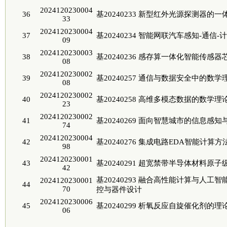
2024120230004
36
基20240233 新型红外光源探测器的
33
2024120230004
37
基20240234 智能网联汽车感知-通
09
2024120230003
38
基20240236 感存算一体化智能传感
08
2024120230002
39
基20240257 通信与数据安全中的数
08
2024120230002
40
基20240258 高维多模态数据的数学
23
2024120230002
41
基20240269 面向智慧城市的信息感
74
2024120230004
42
基20240276 集成电路EDA智能计算
98
2024120230001
43
基20240291 超宽禁带半导体材料原
42
基20240293 融合高性能计算与人
2024120230001
44
70
控与器件设计
2024120230006
45
基20240299 析氧反应自旋催化剂的
06