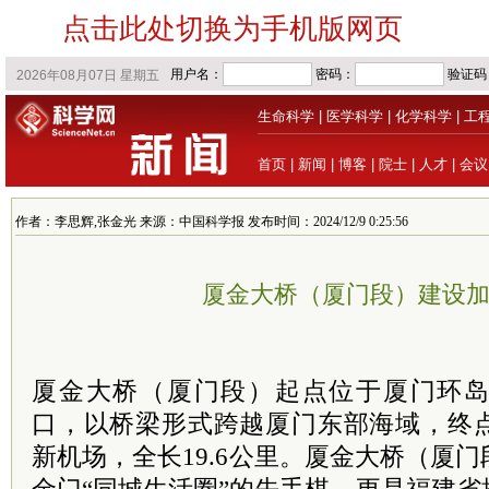
点击此处切换为手机版网页
生命科学
|
医学科学
|
化学科学
|
工
首页
|
新闻
|
博客
|
院士
|
人才
|
会议
作者：李思辉,张金光 来源：中国科学报 发布时间：2024/12/9 0:25:56
厦金大桥（厦门段）建设
厦金大桥（厦门段）起点位于厦门环
口，以桥梁形式跨越厦门东部海域，终
新机场，全长19.6公里。厦金大桥（厦