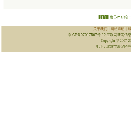
打印
发E-mail给
|
|
关于我们
网站声明
京ICP备07017567号-12
互联网新闻信息服
Copyright @ 2007-
地址：北京市海淀区中关村