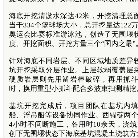
海底开挖清淤水深达42米，开挖清理总
当于334个篮球场大小，总开挖量达122
奥运会比赛标准游泳池，创造了无围堰
度、开挖面积、开挖方量三个“国内之最”
针对海底不同岩层、不同区域地质差异
坑开挖采取分层作业。上层软弱覆盖层
硬质岩层则先用凿岩棒破碎，再用抓
时，换用重型小抓斗配合多波束扫测精挖
基坑开挖完成后，项目团队在基坑内
船、浮吊船等设备协同作业。西锚碇两个
4小时不间断施工，各用时10余天，浇
创下无围堰状态下海底基坑混凝土浇筑方量