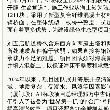
今年5月15日，A1标段全长2497米的
开辟“生命通道”，施工作业从海上转为
1211块，采用了新型复合纤维混凝土
钢桥面，在整体线型、栈桥平整度、抗
面有着更多优势，为建设绿色生态型项目
刘五店航道桥包含东西方向两座主塔和
所处地质条件偏于软弱，如果直接将钢
承载力不足的难题。项目团队须对海底
并填入混凝土，以保证海床平整度和承载
2024年以来，项目团队展开海底开挖
域，地质复杂，受潮水、风浪等因素影
（厦门段）A1标段项目总经理郭万中告
们引入了被誉为‘世界第一抓’的‘金广’
提高清淤效率。项目还配备20余艘抓斗船