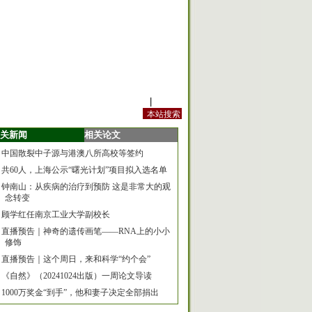
站内规定
|
手机版
关新闻
相关论文
中国散裂中子源与港澳八所高校等签约
共60人，上海公示“曙光计划”项目拟入选名单
钟南山：从疾病的治疗到预防 这是非常大的观
念转变
顾学红任南京工业大学副校长
直播预告｜神奇的遗传画笔——RNA上的小小
修饰
直播预告｜这个周日，来和科学“约个会”
《自然》（20241024出版）一周论文导读
1000万奖金“到手”，他和妻子决定全部捐出