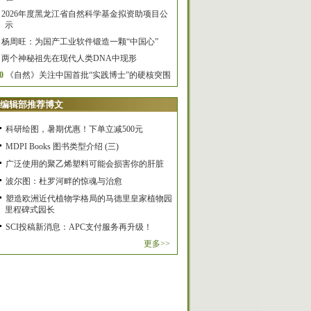
2026年度黑龙江省自然科学基金拟资助项目公
示
杨周旺：为国产工业软件锻造一颗“中国心”
两个神秘祖先在现代人类DNA中现形
0
《自然》关注中国首批“实践博士”的硬核突围
编辑部推荐博文
科研绘图，暑期优惠！下单立减500元
MDPI Books 图书类型介绍 (三)
广泛使用的聚乙烯塑料可能会损害你的肝脏
波尔图：杜罗河畔的惊魂与治愈
塑造欧洲近代植物学格局的马德里皇家植物园
里程碑式园长
SCI投稿新消息：APC支付服务再升级！
更多>>