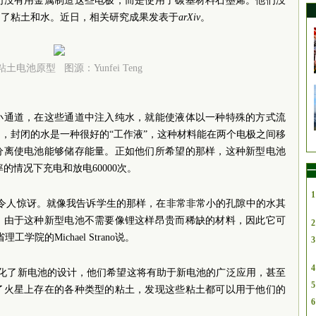
们没有用金属制造这些电极，而是使用了碳基材料石墨烯。他们没
用了粘土和水。近日，相关研究成果发表于
arXiv
。
土电池原型 图源：Yunfei Teng
小通道，在这些通道中注入纯水，就能使液体以一种特殊的方式流
，封闭的水是一种很好的“工作液”，这种材料能在两个电极之间移
分离使电池能够储存能量。正如他们所希望的那样，这种新型电池
的情况下充电和放电60000次。
一
1
在令人惊讶。就像我告诉学生的那样，在非常非常小的孔隙中的水其
。由于这种新型电池不需要像锂这样昂贵而稀缺的材料，因此它可
2
院的Michael Strano说。
3
4
地简化了新电池的设计，他们希望这将有助于新电池的广泛应用，甚至
5
了火星上存在的各种类型的粘土，发现这些粘土都可以用于他们的
6