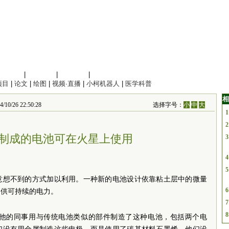
信息科学
|
地球科学
|
数理科学
|
管理综合
项目
|
论文
|
绘图
|
视频·直播
|
小柯机器人
|
医学科普
相
6 22:50:28
选择字号：
小
中
大
1
2
制成的电池可在火星上使用
3
4
5
意想不到的方式加以利用。一种新的电池设计依靠粘土层中的微量
6
提供可持续的电力。
7
8
emov和他的同事用与传统电池类似的部件制造了这种电池，包括两个电