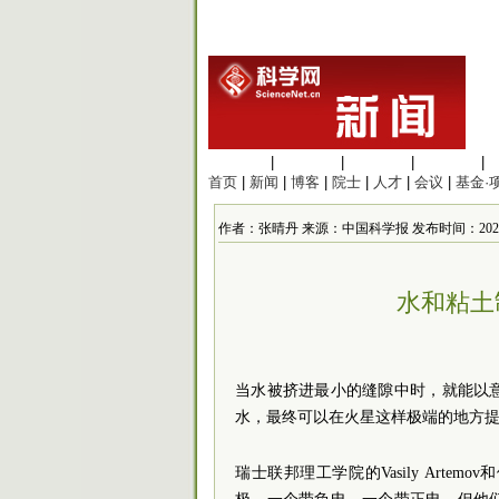
生命科学
|
医学科学
|
化学科学
|
工程材料
|
首页
|
新闻
|
博客
|
院士
|
人才
|
会议
|
基金·
作者：张晴丹 来源：中国科学报 发布时间：2024/10/2
水和粘土
当水被挤进最小的缝隙中时，就能以
水，最终可以在火星这样
极端
的地方
瑞士联邦理工学院的Vasily Art