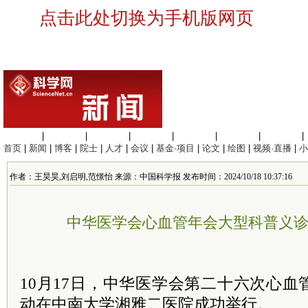
点击此处切换为手机版网页
生命科学
|
医学科学
|
化学科学
|
工程材料
|
信息科学
|
地球科学
|
数理科学
|
首页
|
新闻
|
博客
|
院士
|
人才
|
会议
|
基金·项目
|
论文
|
绘图
|
视频·直播
|
小
作者：王昊昊,刘启明,范憬怡 来源：中国科学报 发布时间：2024/10/18 10:37:16
中华医学会心血管年会大型科普义
10月17日，中华医学会第二十六次心
动在中南大学湘雅二医院成功举行。