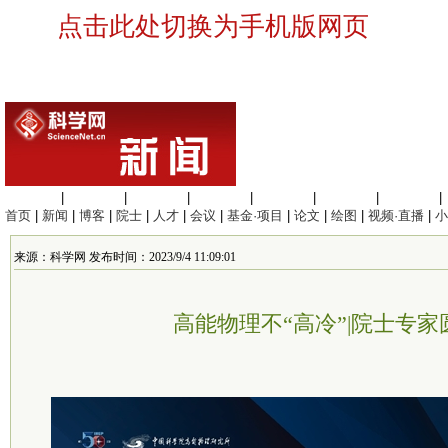
点击此处切换为手机版网页
生命科学
|
医学科学
|
化学科学
|
工程材料
|
信息科学
|
地球科学
|
数理科学
|
首页
|
新闻
|
博客
|
院士
|
人才
|
会议
|
基金·项目
|
论文
|
绘图
|
视频·直播
|
小
来源：科学网 发布时间：2023/9/4 11:09:01
高能物理不“高冷”|院士专