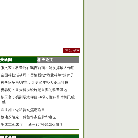
站内规定
|
手机版
关新闻
相关论文
张文宏：科普跑在谣言前面才能发挥最大作用
全国科技活动周：尽情播撒“热爱科学”的种子
科学家争当UP主，让更多年轻人爱上科技
樊春海：重大科技设施是重要的科普基地
杨玉良：强制要求项目申报人做科普时机已成
熟
袁亚湘：做科普别焦虑流量
极地探险家、科普作家位梦华逝世
生成式AI来了，“新生代”科普怎么做？
图片新闻