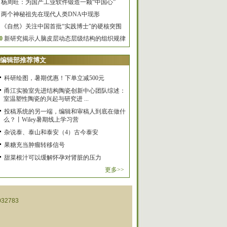
杨周旺：为国产工业软件锻造一颗“中国心”
两个神秘祖先在现代人类DNA中现形
《自然》关注中国首批“实践博士”的硬核突围
0
新研究揭示人脑皮层动态层级结构的组织规律
编辑部推荐博文
科研绘图，暑期优惠！下单立减500元
甬江实验室先进结构陶瓷创新中心团队综述：
室温塑性陶瓷的兴起与研究进 ...
投稿系统的另一端，编辑和审稿人到底在做什
么？丨Wiley暑期线上学习营
杂说泰、泰山和泰安（4）古今泰安
果糖充当肿瘤转移信号
甜菜根汁可以缓解怀孕对肾脏的压力
更多>>
32783