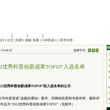
信息科学
|
地球科学
|
数理科学
|
管理综合
项目
|
论文
|
绘图
|
视频·直播
|
小柯机器人
|
医学科普
相
:44:10
选择字号：
小
中
大
1
2
22优秀科普创新成果TOP10”入选名单
3
4
5
022优秀科普创新成果TOP10”拟入选名单的公示
6
7
北京市科普资源”选题的通知》要求，经网络投票和专家评审，最终评
8
品为“2022优秀科普创新成果TOP10”（见附件）。