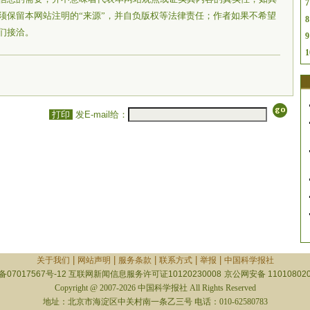
7
须保留本网站注明的“来源”，并自负版权等法律责任；作者如果不希望
8
们接洽。
9
1
打印
发E-mail给：
|
|
|
|
|
关于我们
网站声明
服务条款
联系方式
举报
中国科学报社
备07017567号-12
互联网新闻信息服务许可证10120230008
京公网安备 110108020
Copyright @ 2007-2026 中国科学报社 All Rights Reserved
地址：北京市海淀区中关村南一条乙三号 电话：010-62580783