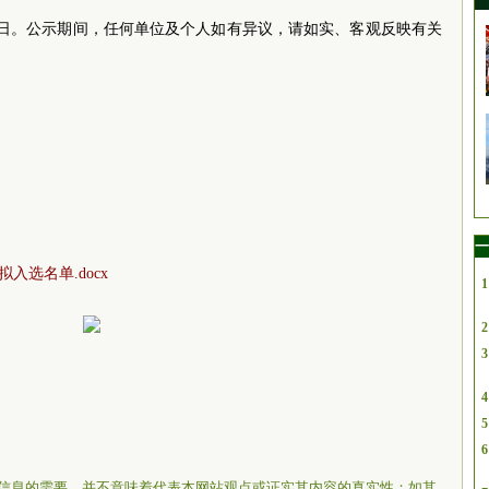
15日。公示期间，任何单位及个人如有异议，请如实、客观反映有关
一
拟入选名单.docx
1
2
3
4
5
6
信息的需要，并不意味着代表本网站观点或证实其内容的真实性；如其