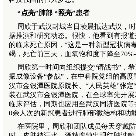
“点亮”肺部 “照亮”患者
周欣于武汉封城当日凌晨抵达武汉，时
据推演和研究动态。很快，他看到有报道
的临床死亡原因，“这是一种新型冠状病
竭，死亡前三天，血氧饱和度下降至70%-8
周欣第一时间向组织提交“请战书”，
振成像设备“参战”，在
中科院
党组的高度
汉市金银潭医院原院长、“人民英雄”张
装在武汉市金银潭医院，在全球率先开展
临床评估，同期也应用至武汉同济医院等抗
0余人次的新冠患者进行肺部微结构和功
在医院里，周欣和团队成员每天穿戴防
时，皮肤被汗水、酒精腐蚀出现红肿过敏