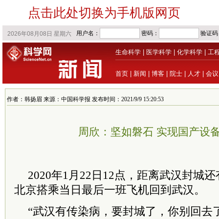
点击此处切换为手机版网页
生命科学
|
医学科学
|
化学科学
|
工
首页
|
新闻
|
博客
|
院士
|
人才
|
会议
作者：韩扬眉 来源：中国科学报 发布时间：2021/9/9 15:20:53
周欣：坚如磐石 实现国产设
2020年1月22日12点，距离武汉封城
北京搭乘当日最后一班飞机回到武汉。
“武汉有传染病，要封城了，你别回去