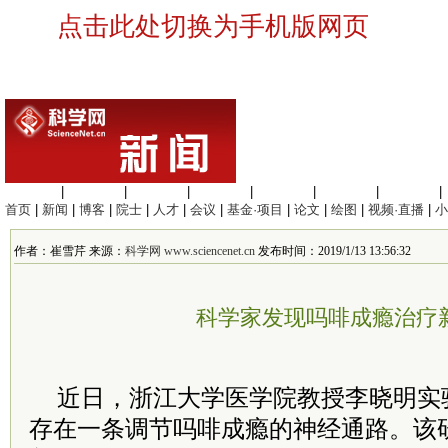
点击此处切换为手机版网页
生命科学
|
医学科学
|
化学科学
|
工程材料
|
信息科学
|
地球科学
|
数理科学
|
首页
|
新闻
|
博客
|
院士
|
人才
|
会议
|
基金·项目
|
论文
|
绘图
|
视频·直播
|
小
作者：崔雪芹 来源：
科学网 www.sciencenet.cn
发布时间：2019/1/13 13:56:32
科学家发现吗啡成瘾治疗
近日，浙江大学医学院教授李晓明实
存在一条调节吗啡成瘾的神经通路。该