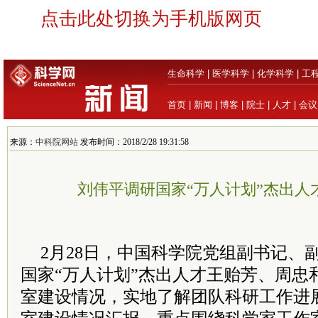
点击此处切换为手机版网页
生命科学
|
医学科学
|
化学科学
|
工
首页
|
新闻
|
博客
|
院士
|
人才
|
会议
来源：
中科院网站
发布时间：2018/2/28 19:31:58
刘伟平调研国家“万人计划”杰出人
2月28日，中国科学院党组副书记、
国家“万人计划”杰出人才王贻芳、周忠
室建设情况，实地了解团队科研工作进