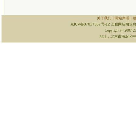
|
|
关于我们
网站声明
京ICP备07017567号-12
互联网新闻信息服
Copyright @ 2007-
地址：北京市海淀区中关村