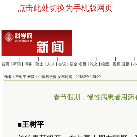
点击此处切换为手机版网页
生命科学
|
医学科学
|
化学科学
|
工程材料
|
信息科学
|
地球科学
|
数理科学
|
首页
|
新闻
|
博客
|
院士
|
人才
|
会议
|
基金·项目
|
论文
|
绘图
|
视频·直播
|
小
作者：王树平 来源：
中国科学报
发布时间：2018/2/9 9:50:29
春节假期，慢性病患者用药有
■王树平