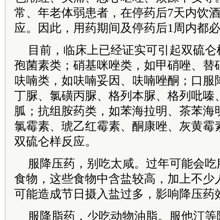
常、年老体弱患者，在停药后7天内饮
应。因此，用药期间及停药后1周内都
目前，临床上已经证实可引起双硫仑
孢菌素类；硝基咪唑类，如甲硝唑、替
呋喃类，如呋喃妥因、呋喃唑酮；口服
丁脲、氯磺丙脲、格列本脲、格列吡嗪
胍；抗组胺药类，如苯海拉明、茶苯海
氯霉素、琥乙红霉素、酮康唑、灰黄霉
双硫仑样反应。
服降压药，别吃太咸。过年可能会吃
食物，这些食物中含盐较高，加上不少
可能造成节日摄入盐过多，影响降压药
服降脂药，少吃动物油脂。服他汀等