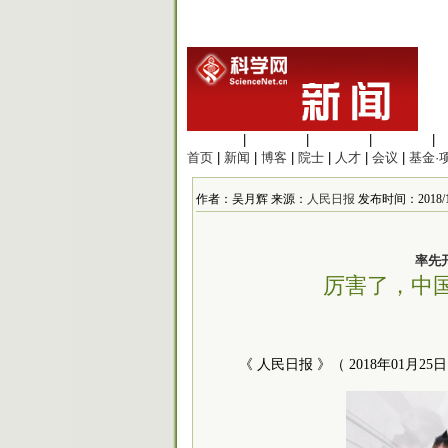
生命科学
|
医学科学
|
化学科学
|
工程材料
|
首页
|
新闻
|
博客
|
院士
|
人才
|
会议
|
基金·
作者：吴月辉 来源：
人民日报
发布时间：2018/1/2
率先
厉害了，中
《 人民日报 》（ 2018年01月25日