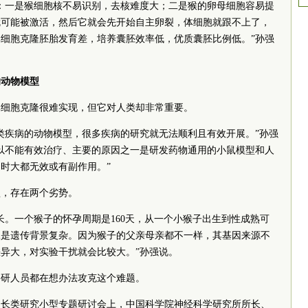
：一是猴细胞核不易识别，去核难度大；二是猴的卵母细胞容易提
就可能被激活，然后它就会先开始自主卵裂，体细胞就跟不上了，
细胞克隆胚胎发育差，培养囊胚效率低，优质囊胚比例低。”孙强
的动物模型
体细胞克隆很难实现，但它对人类却非常重要。
类疾病的动物模型，很多疾病的研究就无法顺利且有效开展。”孙强
以不能有效治疗、主要的原因之一是研发药物通用的小鼠模型和人
时大都无效或有副作用。”
型，存在两个劣势。
长。一个猴子的怀孕周期是160天，从一个小猴子出生到性成熟可
二是遗传背景复杂。因为猴子的父亲母亲都不一样，其基因来源不
异大，对实验干扰就会比较大。”孙强说。
科研人员都在想办法攻克这个难题。
人灵长类研究小型专题研讨会上，中国科学院神经科学研究所所长、