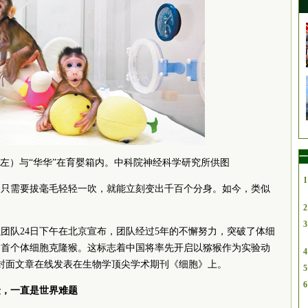
一
（左）与“华华”在育婴箱内。中科院神经科学研究所供图
1
，只需要拔毫毛轻轻一吹，就能立刻变出千百个分身。如今，类似
2
3
团队24日下午在北京宣布，团队经过5年的不懈努力，突破了体细
界首个体细胞克隆猴。这标志着中国将率先开启以猕猴作为实验动
4
以封面文章在线发表在生物学顶尖学术期刊《细胞》上。
5
6
隆，一直是世界难题