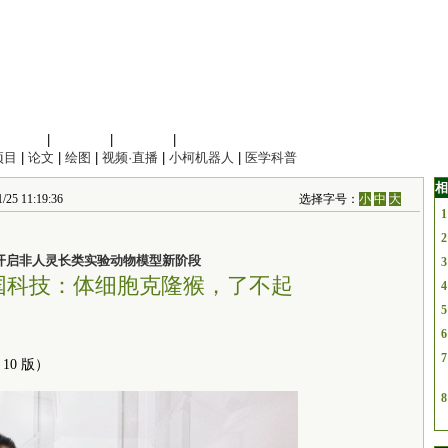
信息科学
|
地球科学
|
数理科学
|
管理综合
项目
|
论文
|
绘图
|
视频·直播
|
小柯机器人
|
医学科普
相
5 11:19:36
选择字号：
小
中
大
1
2
开启非人灵长类实验动物模型新阶段
3
国科技：体细胞克隆猴，了不起
4
5
6
7
 10 版）
8