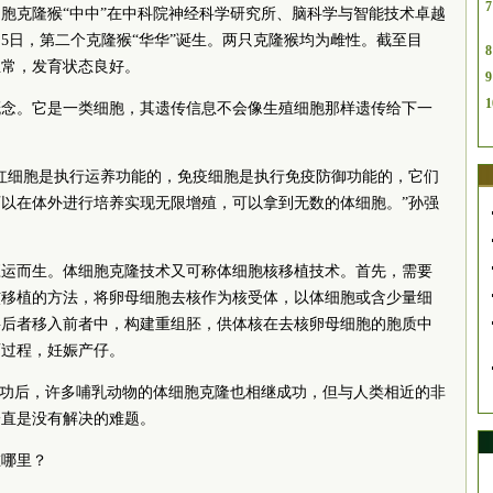
7
个体细胞克隆猴“中中”在中科院神经科学研究所、脑科学与智能技术卓越
月5日，第二个克隆猴“华华”诞生。两只克隆猴均为雌性。截至目
8
正常，发育状态良好。
9
1
概念。它是一类细胞，其遗传信息不会像生殖细胞那样遗传给下一
红细胞是执行运养功能的，免疫细胞是执行免疫防御功能的，它们
以在体外进行培养实现无限增殖，可以拿到无数的体细胞。”孙强
应运而生。体细胞克隆技术又可称体细胞核移植技术。首先，需要
核移植的方法，将卵母细胞去核作为核受体，以体细胞或含少量细
将后者移入前者中，构建重组胚，供体核在去核卵母细胞的胞质中
育过程，妊娠产仔。
克隆成功后，许多哺乳动物的体细胞克隆也相继成功，但与人类相近的非
一直是没有解决的难题。
在哪里？