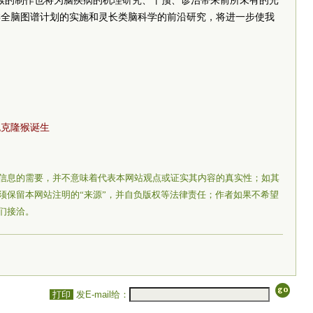
猴的制作也将为脑疾病的机理研究、干预、诊治带来前所未有的光
类全脑图谱计划的实施和灵长类脑科学的前沿研究，将进一步使我
胞克隆猴诞生
信息的需要，并不意味着代表本网站观点或证实其内容的真实性；如其
须保留本网站注明的“来源”，并自负版权等法律责任；作者如果不希望
们接洽。
打印
发E-mail给：