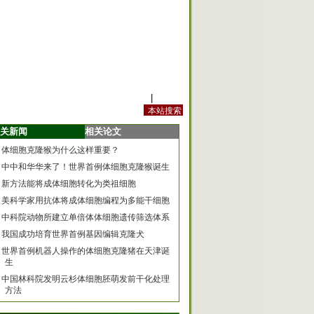
站内规定
|
手机版
关新闻
相关论文
体细胞克隆猴为什么这样重要？
中中和华华来了！世界首例体细胞克隆猴诞生
新方法能将成体细胞转化为类祖细胞
美科学家用抗体将成体细胞编程为多能干细胞
中科院动物所建立单倍体体细胞遗传筛选体系
我国成功培育世界首例基因编辑克隆犬
世界首例机器人操作的体细胞克隆猪在天津诞
生
中国林科院发明云杉体细胞胚萌发前干化处理
方法