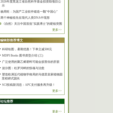
2026年度黑龙江省自然科学基金拟资助项目公
示
杨周旺：为国产工业软件锻造一颗“中国心”
两个神秘祖先在现代人类DNA中现形
0
《自然》关注中国首批“实践博士”的硬核突围
更多>>
编辑部推荐博文
科研绘图，暑期优惠！下单立减500元
MDPI Books 图书类型介绍 (三)
广泛使用的聚乙烯塑料可能会损害你的肝脏
波尔图：杜罗河畔的惊魂与治愈
塑造欧洲近代植物学格局的马德里皇家植物园
里程碑式园长
SCI投稿新消息：APC支付服务再升级！
更多>>
论坛推荐
更多>>