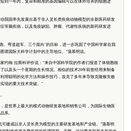
缩短到一年内，复杂和精准的基因编辑可以在体外培养的细胞进
推动我国率先发展出基于非人灵长类疾病动物模型的全新医药研发
闭症等脑疾病，以及免疫缺陷、肿瘤、代谢性疾病的新药研发进
领跑、弯道超车、三个面向’的目标，进一步巩固了中国科学家在我
图谱国际大科学计划中的主导地位。”蒲慕明说。
家约翰·拉斯科评价说：“来自中国科学院的作者们报道了体细胞核
了以及头一个星期的生长情况。相似的技术20年前曾经用来制备
家利用聪明的化学方法和操作技巧，攻克了多年来导致克隆猴失败
实现的重大技术突破。”
阔。
9年，是世界上最大的模式动物研发基地和销售公司，为国际生物医
鼠品系。
也可建成以非人灵长类为模型的主要研发基地和产业链。”蒲慕明