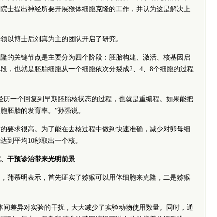
明院士提出神经所要开展猴体细胞克隆的工作，并认为这是解决上
率领以博士后刘真为主的团队开启了研究。
克隆的关键节点是主要分为四个阶段：胚胎构建、激活、核基因启
段，也就是胚胎细胞从一个细胞依次分裂成2、4、8个细胞的过程
经历一个回复到早期胚胎核状态的过程，也就是重编程。如果能把
胞胚胎的发育率。”孙强说。
术的要求很高。为了能在去核过程中做到快速准确，减少对卵母细
达到平均10秒取出一个核。
究、干预诊治带来光明前景
义，蒲慕明表示，首先证实了猕猴可以用体细胞来克隆，二是猕猴
体间差异对实验的干扰，大大减少了实验动物使用数量。同时，通