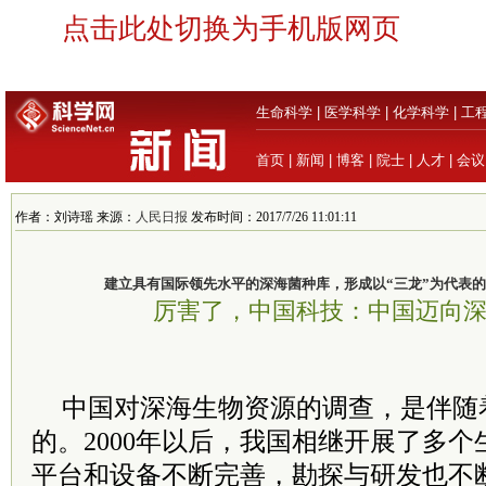
点击此处切换为手机版网页
生命科学
|
医学科学
|
化学科学
|
工
首页
|
新闻
|
博客
|
院士
|
人才
|
会议
作者：刘诗瑶 来源：
人民日报
发布时间：2017/7/26 11:01:11
建立具有国际领先水平的深海菌种库，形成以“三龙”为代表
厉害了，中国科技：中国迈向
中国对深海生物资源的调查，是伴随
的。2000年以后，我国相继开展了多
平台和设备不断完善，勘探与研发也不