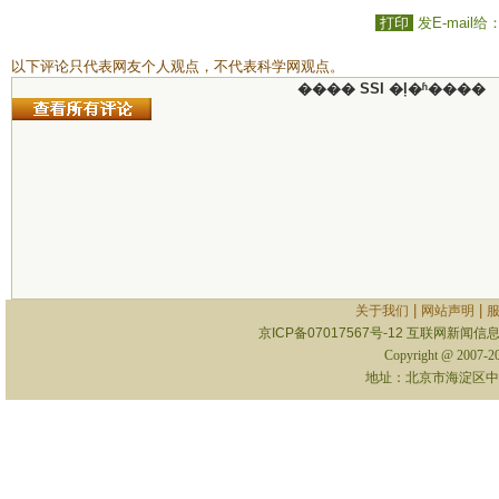
打印
发E-mail给
以下评论只代表网友个人观点，不代表科学网观点。
���� SSI �ļ�ʱ����
|
|
关于我们
网站声明
京ICP备07017567号-12
互联网新闻信息服
Copyright @ 2007-
地址：北京市海淀区中关村