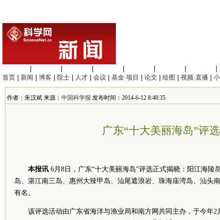
生命科学
|
医学科学
|
化学科学
|
工程材料
|
信息科学
|
地球科学
|
数理科学
|
首页
|
新闻
|
博客
|
院士
|
人才
|
会议
|
基金·项目
|
论文
|
绘图
|
视频·直播
|
小
作者：朱汉斌 来源：
中国科学报
发布时间：2014-6-12 8:48:35
广东“十大美丽海岛”评
本报讯
6月8日，广东“十大美丽海岛”评选正式揭晓：阳江海陵
岛、湛江南三岛、惠州大辣甲岛、汕尾遮浪岩、珠海庙湾岛、汕头南
有名。
该评选活动由广东省海洋与渔业局和南方网共同主办，于今年2