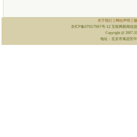
|
|
关于我们
网站声明
京ICP备07017567号-12
互联网新闻信息服
Copyright @ 2007-
地址：北京市海淀区中关村