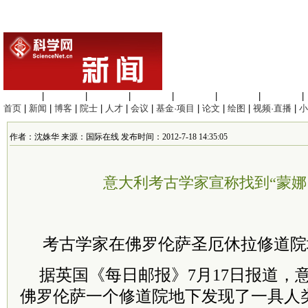
生命科学
|
医学科学
|
化学科学
|
工程材料
|
信息科学
|
地球科学
|
数理科学
|
首页
|
新闻
|
博客
|
院士
|
人才
|
会议
|
基金·项目
|
论文
|
绘图
|
视频·直播
|
小
作者：沈姝华 来源：国际在线 发布时间：2012-7-18 14:35:05
意大利考古学家宣称找到“蒙娜
考古学家在佛罗伦萨圣厄休拉修道院
据英国《每日邮报》7月17日报道，
佛罗伦萨一个修道院地下发现了一具人