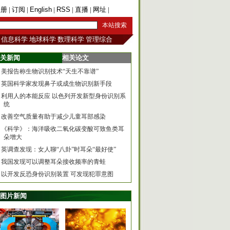
注册
|
订阅
|
English
|
RSS
|
直播
|
网址
|
手机版
信息科学
地球科学
数理科学
管理综合
关新闻
相关论文
美报告称生物识别技术“天生不靠谱”
英国科学家发现鼻子或成生物识别新手段
利用人的本能反应 以色列开发新型身份识别系
统
改善空气质量有助于减少儿童耳部感染
《科学》：海洋吸收二氧化碳变酸可致鱼类耳
朵增大
英调查发现：女人聊“八卦”时耳朵“最好使”
我国发现可以调整耳朵接收频率的青蛙
以开发反恐身份识别装置 可发现犯罪意图
图片新闻