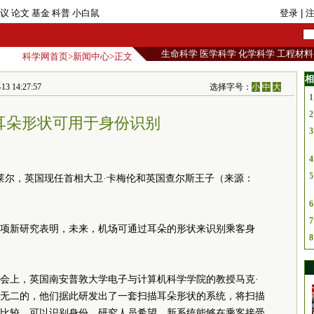
议
论文
基金
科普
小白鼠
登录
| 
生命科学
医学科学
化学科学
工程材料
科学网首页
>
新闻中心
>正文
相
14:27:57
选择字号：
小
中
大
1
2
耳朵形状可用于身份识别
3
4
5
尔，英国现任首相大卫·卡梅伦和英国查尔斯王子（来源：
6
7
，一项新研究表明，未来，机场可通过耳朵的形状来识别乘客身
8
会上，英国南安普敦大学电子与计算机科学学院的教授马克·
无二的，他们据此研发出了一套扫描耳朵形状的系统，将扫描
比较，可以识别身份。研究人员希望，新系统能够在乘客接受