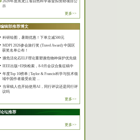
0
2026年度黑龙江省自然科学基金拟资助项目公
示
更多>>
编辑部推荐博文
科研绘图，暑期优惠！下单立减500元
MDPI 2026参会旅行奖 (Travel Award) 中国区
获奖名单公布！
濒危活化石ELF理论重塑濒危物种保护优先级
IEEE出版+EI快检索，8-9月会议合集征稿中
年度Top 10榜单 | Taylor & Francis科学与技术领
域中国作者最受欢迎 ...
当审稿人也开始使用AI，同行评议还是同行评
议吗
更多>>
论坛推荐
更多>>