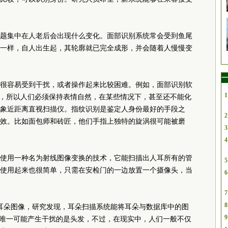
题集中在人老后会出现什么变化。面部识别系统常会受到鱼尾
一样，自人出生起，其轮廓就已完全成形，并会随着人慢慢变
一
很容易受到干扰，或者操作起来比较困难。例如，面部识别软
1
”，所以人们必须保持表情自然，在某些情况下，甚至还不能化
象近距离直视扫描仪。指纹识别是鉴定人身份最好的手段之
2
效。比如面包师和砖匠，他们手指上独特的旋涡很可能被磨
3
4
使用一种名为射线图像变换的技术，它能扫描出人耳所有的管
5
使用起来也很简单，只需在安检门的一边放置一个摄像头，当
6
7
8
的耳朵图像，研究发现，耳朵扫描系统能将耳朵与数据库中的图
9
别唯一可能产生干扰的是头发，不过，在现实中，人们一般不仅