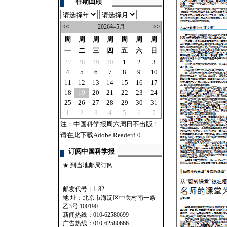
往期回顾
<<
>>
2026年5月
周
周
周
周
周
周
周
一
二
三
四
五
六
日
27
28
29
30
1
2
3
4
5
6
7
8
9
10
11
12
13
14
15
16
17
18
19
20
21
22
23
24
25
26
27
28
29
30
31
1
2
3
4
5
6
7
注：中国科学报周六周日不出版！
请在此下载Adobe Reader8.0
订阅中国科学报
★ 到当地邮局订阅
邮发代号：1-82
地 址：北京市海淀区中关村南一条
乙3号 100190
新闻热线：010-62580699
广告热线：010-62580666