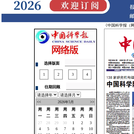
往期回顾
<<
>>
2026年5月
周
周
周
周
周
周
周
一
二
三
四
五
六
日
27
28
29
30
1
2
3
4
5
6
7
8
9
10
11
12
13
14
15
16
17
18
19
20
21
22
23
24
25
26
27
28
29
30
31
1
2
3
4
5
6
7
注：中国科学报周六周日不出版！
请在此下载Adobe Reader8.0
订阅中国科学报
★ 到当地邮局订阅
邮发代号：1-82
地 址：北京市海淀区中关村南一条
乙3号 100190