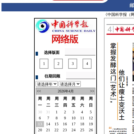
往期回顾
<<
>>
2026年4月
周
周
周
周
周
周
周
一
二
三
四
五
六
日
30
31
1
2
3
4
5
6
7
8
9
10
11
12
13
14
15
16
17
18
19
20
21
22
23
24
25
26
27
28
29
30
1
2
3
4
5
6
7
8
9
10
注：中国科学报周六周日不出版！
请在此下载Adobe Reader8.0
订阅中国科学报
★ 到当地邮局订阅
邮发代号：1-82
地 址：北京市海淀区中关村南一条
乙3号 100190
新闻热线：010-62580699
广告热线：010-62580666