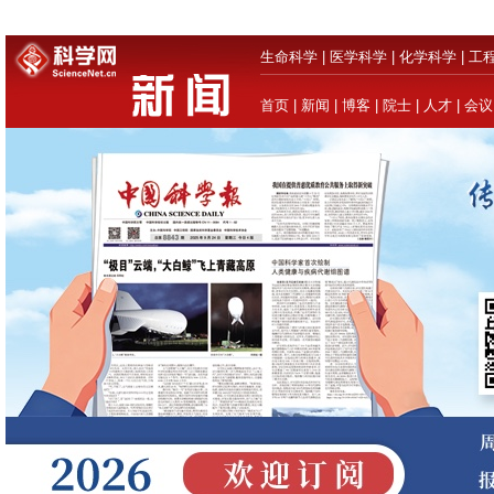
生命科学
|
医学科学
|
化学科学
|
工
首页
|
新闻
|
博客
|
院士
|
人才
|
会议
《中国科学报（
选择版面
1
2
3
4