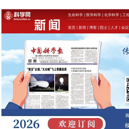
生命科学
|
医学科学
|
化学科学
|
工
首页
|
新闻
|
博客
|
院士
|
人才
|
会议