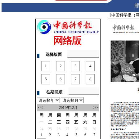
《中国科学报（
选择版面
1
2
3
4
5
6
7
8
往期回顾
<<
>>
2014年12月
周
周
周
周
周
周
周
一
二
三
四
五
六
日
24
25
26
27
28
29
30
1
2
3
4
5
6
7