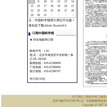
8
9
10
11
12
13
14
15
16
17
18
19
20
21
22
23
24
25
26
27
28
29
30
31
1
2
3
4
注：中国科学报周六周日不出版！
请在此下载Adobe Reader8.0
订阅中国科学报
★ 到当地邮局订阅
邮发代号：1-82
地 址：北京市海淀区中关村南一条
乙3号 100190
新闻热线：010-62580699
广告热线：010-62580666
发行热线：010-62580707
年订价218元
|
|
关于我们
网站声明
服务
京ICP备07017567号-12
互联网新闻信息服务
Copyright @ 2007-
2