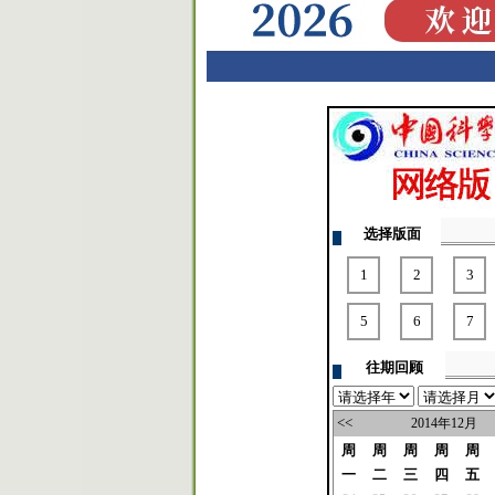
选择版面
1
2
3
5
6
7
往期回顾
<<
2014年12月
周
周
周
周
周
一
二
三
四
五