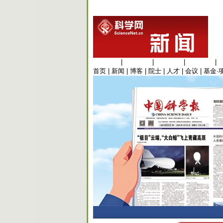
生命科学
|
医学科学
|
化学科学
|
工程材料
|
首页
|
新闻
|
博客
|
院士
|
人才
|
会议
|
基金·