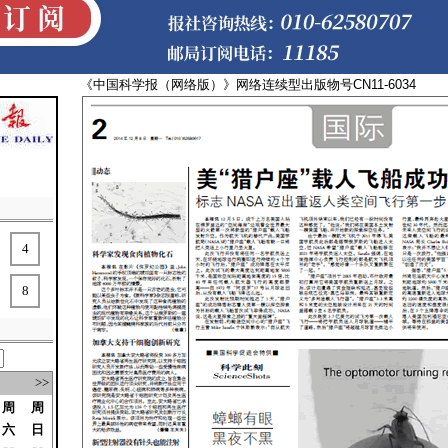
《中国科学报（网络版）》网络连续型出版物号CN11-
4
8
>>
周
周
六
日