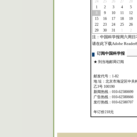
24
25
26
27
28
1
2
3
4
5
8
9
10
11
12
15
16
17
18
19
22
23
24
25
26
29
30
31
1
2
注：中国科学报周六周日
请在此下载Adobe Reader8
订阅中国科学报
★ 到当地邮局订阅
邮发代号：1-82
地 址：北京市海淀区中关
乙3号 100190
新闻热线：010-62580699
广告热线：010-62580666
发行热线：010-62580707
年订价218元