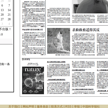
29
30
6
7
13
14
20
21
27
28
3
4
不出版！
.0
村南一条
|
|
|
|
|
|
关于我们
网站声明
服务条款
联系方式
RSS
举报
中国科学报社