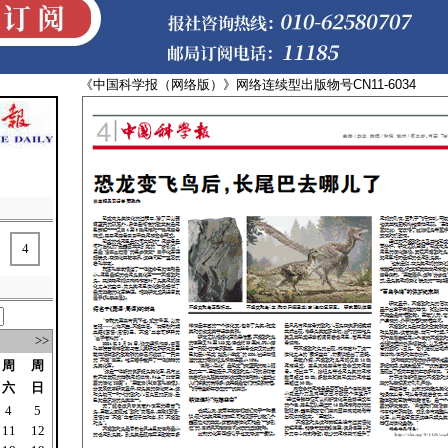
《中国科学报（网络版）》网络连续型出版物号CN11-
4
>>
周
周
六
日
4
5
11
12