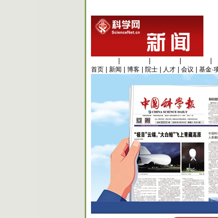
生命科学
|
医学科学
|
化学科学
|
工程材料
|
首页
|
新闻
|
博客
|
院士
|
人才
|
会议
|
基金·