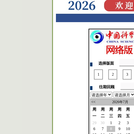
选择版面
1
2
3
往期回顾
<<
2026年7月
周
周
周
周
周
一
二
三
四
五
29
30
1
2
3
6
7
8
9
10