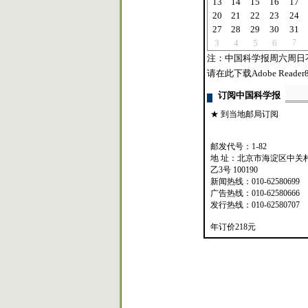
13
14
15
16
17
20
21
22
23
24
27
28
29
30
31
3
4
5
6
7
注：中国科学报周六周日
请在此下载Adobe Reader8
订阅中国科学报
★ 到当地邮局订阅
邮发代号：1-82
地 址：北京市海淀区中关
乙3号 100190
新闻热线：010-62580699
广告热线：010-62580666
发行热线：010-62580707
年订价218元