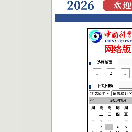
选择版面
1
2
3
往期回顾
<<
2026年6月
周
周
周
周
周
一
二
三
四
五
25
26
27
28
29
1
2
3
4
5