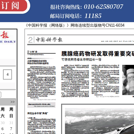
《中国科学报（网络版）》网络连续型出版物号CN11-
4
>>
周
周
六
日
30
31
6
7