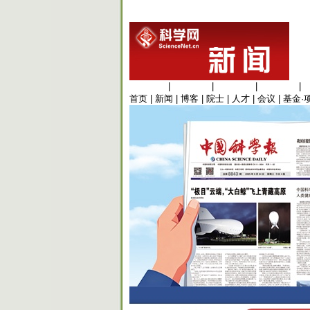
生命科学
|
医学科学
|
化学科学
|
工程材料
|
首页
|
新闻
|
博客
|
院士
|
人才
|
会议
|
基金·