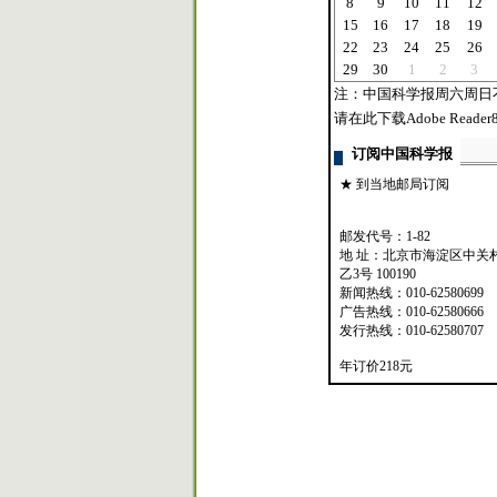
8
9
10
11
12
15
16
17
18
19
22
23
24
25
26
29
30
1
2
3
注：中国科学报周六周日
请在此下载Adobe Reader8
订阅中国科学报
★ 到当地邮局订阅
邮发代号：1-82
地 址：北京市海淀区中关
乙3号 100190
新闻热线：010-62580699
广告热线：010-62580666
发行热线：010-62580707
年订价218元